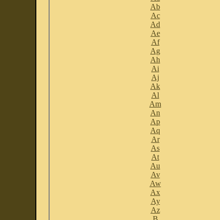
Ab
Ac
Ad
Ae
Af
Ag
Ah
Ai
Aj
Ak
Al
Am
An
Ap
Aq
Ar
As
At
Au
Av
Aw
Ax
Ay
Az
B