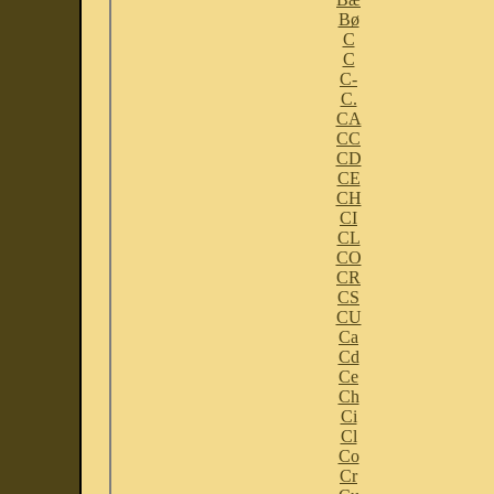
Bø
C
C
C-
C.
CA
CC
CD
CE
CH
CI
CL
CO
CR
CS
CU
Ca
Cd
Ce
Ch
Ci
Cl
Co
Cr