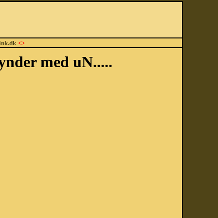
ink.dk
<>
ynder med uN.....