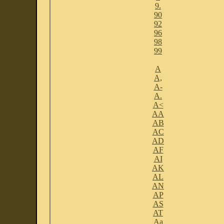
9.
90
92
96
98
99
A
A,
A-
A.
A<
AA
AB
AC
AD
AF
AI
AK
AL
AN
AP
AS
AT
Aa