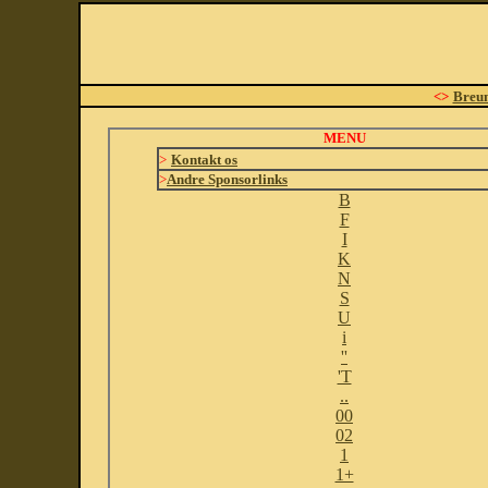
<>
Breu
MENU
>
Kontakt os
>
Andre Sponsorlinks
B
F
I
K
N
S
U
i
''
'T
..
00
02
1
1+