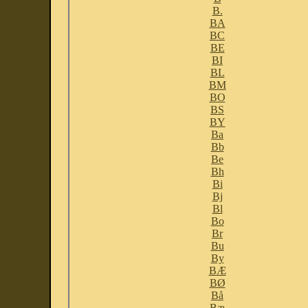
B.
BA
BC
BE
BI
BL
BM
BO
BS
BY
Ba
Bb
Be
Bh
Bi
Bj
Bl
Bo
Br
Bu
By
BÆ
BØ
Bå
Bæ