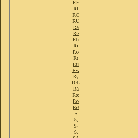
RE
RI
RO
RU
Ra
Re
Rh
Ri
Ro
Rt
Ru
Rw
Ry
RÆ
Rå
Ræ
Rö
Rø
S
S,
S-
S.