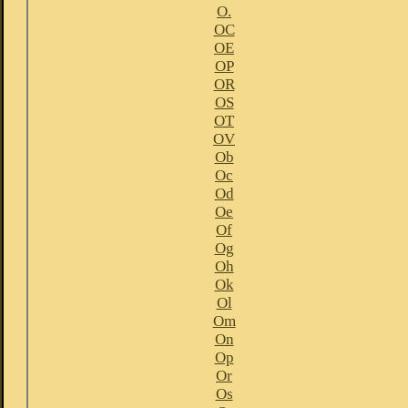
O.
OC
OE
OP
OR
OS
OT
OV
Ob
Oc
Od
Oe
Of
Og
Oh
Ok
Ol
Om
On
Op
Or
Os