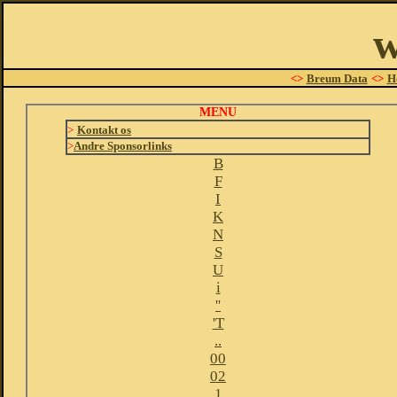
w
<>
Breum Data
<>
H
MENU
>
Kontakt os
>
Andre Sponsorlinks
B
F
I
K
N
S
U
i
''
'T
..
00
02
1