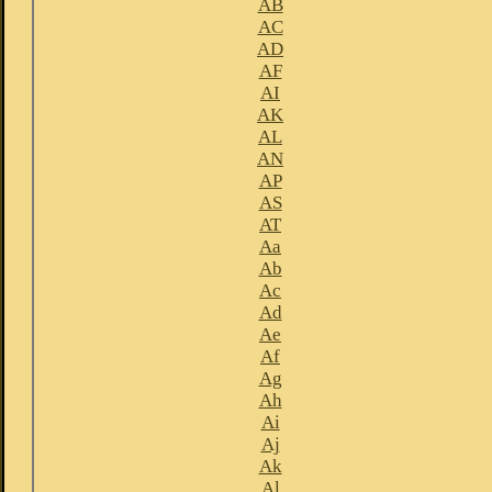
AB
AC
AD
AF
AI
AK
AL
AN
AP
AS
AT
Aa
Ab
Ac
Ad
Ae
Af
Ag
Ah
Ai
Aj
Ak
Al