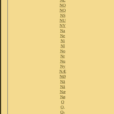
NL
NO
NQ
NS
NU
NY
Na
Ne
Ni
Nl
No
Nr
Nu
Ny
NÆ
NØ
Nä
Nå
Næ
Nø
O
O,
O-