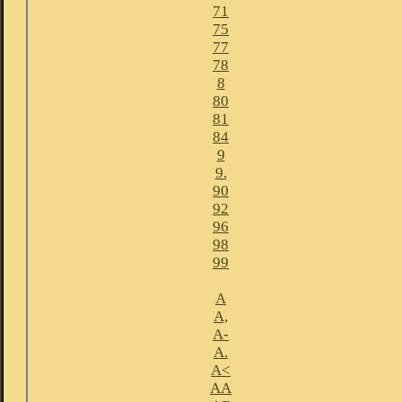
71
75
77
78
8
80
81
84
9
9.
90
92
96
98
99
A
A,
A-
A.
A<
AA