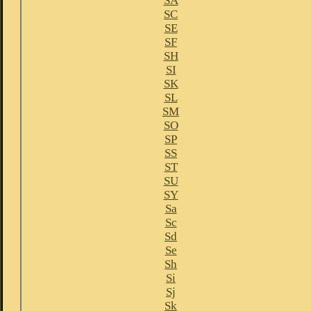
SA
SC
SE
SF
SH
SI
SK
SL
SM
SO
SP
SS
ST
SU
SY
Sa
Sc
Sd
Se
Sh
Si
Sj
Sk