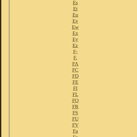
Es
Et
Eu
Ev
Ew
Ex
Ey
Ez
F-
F.
FA
FC
FD
FE
FI
FL
FO
FR
FS
FU
FV
Fa