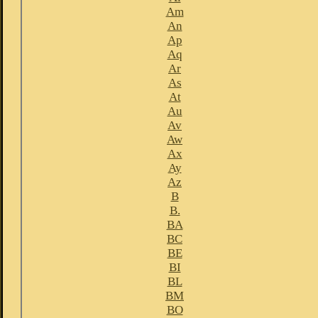
Am
An
Ap
Aq
Ar
As
At
Au
Av
Aw
Ax
Ay
Az
B
B.
BA
BC
BE
BI
BL
BM
BO