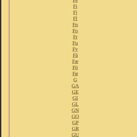
Fe
Fi
Fj
Fl
Fn
Fo
Fr
Fu
Fy
Få
Fæ
Fö
Fø
G
GA
GE
GI
GL
GN
GO
GP
GR
GU