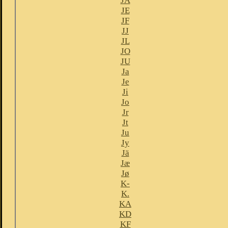
JA
JE
JF
JJ
JL
JO
JU
Ja
Je
Ji
Jo
Jr
Jt
Ju
Jy
Jä
Jæ
Jø
K-
K.
KA
KD
KF