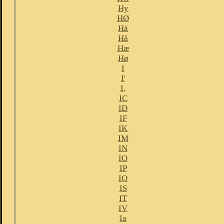
Hy
HØ
Hä
Hå
Hæ
Hø
I
I'
I,
IC
ID
IF
IK
IM
IN
IO
IP
IQ
IS
IT
IV
Ia