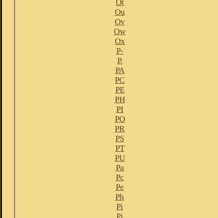
Ot
Ou
Ov
Ow
Ox
P-
P.
PA
PC
PE
PH
PI
PO
PR
PS
PT
PU
Pa
Pc
Pe
Ph
Pi
Pj