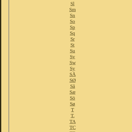
Sl
Sm
Sn
So
Sp
Sq
Sr
St
Su
Sv
Sw
Sy
SÅ
SØ
Så
Sæ
Sö
Sø
T
T.
TA
TC