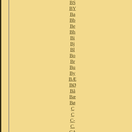
BS
BY
Ba
Bb
Be
Bh
Bi
Bj
Bl
Bo
Br
Bu
By
BÆ
BØ
Bå
Bæ
Bø
C
C
C-
C.