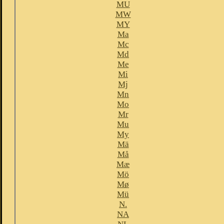
MU
MW
MY
Ma
Mc
Md
Me
Mi
Mj
Mn
Mo
Mr
Mu
My
Mä
Må
Mæ
Mö
Mø
Mü
N.
NA