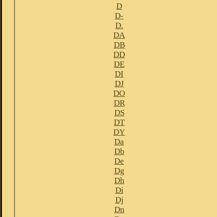
D
D-
D.
DA
DB
DD
DE
DI
DJ
DO
DR
DS
DT
DY
Da
Db
De
Dg
Dh
Di
Dj
Dn