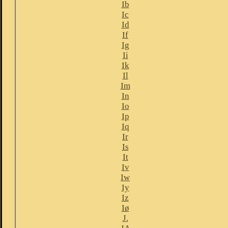
Ib
Ic
Id
If
Ig
Ii
Ik
Il
Im
In
Io
Ip
Iq
Ir
Is
It
Iv
Iw
Iy
Iz
Iø
J.