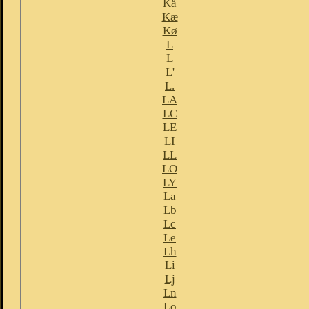
Kä
Kæ
Kø
L
L
L'
L.
LA
LC
LE
LI
LL
LO
LY
La
Lb
Lc
Le
Lh
Li
Lj
Ln
Lo