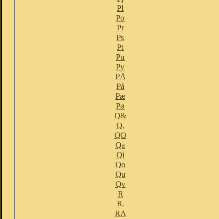
Pl
Po
Pr
Ps
Pt
Pu
Py
PÅ
På
Pæ
Pø
Q&
Q.
QO
Qa
Qi
Qo
Qu
Qv
R
R.
RA