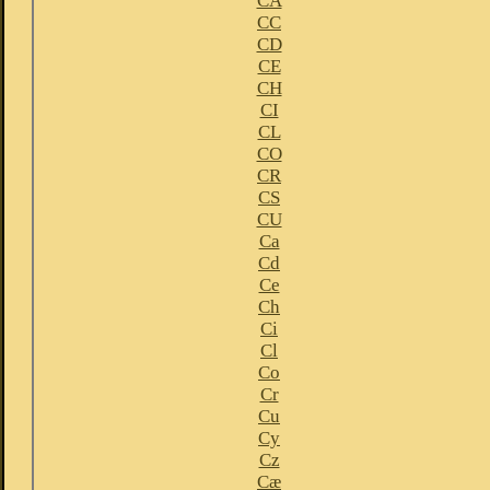
CA
CC
CD
CE
CH
CI
CL
CO
CR
CS
CU
Ca
Cd
Ce
Ch
Ci
Cl
Co
Cr
Cu
Cy
Cz
Cæ