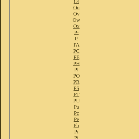
Ot
Ou
Ov
Ow
Ox
P-
P.
PA
PC
PE
PH
PI
PO
PR
PS
PT
PU
Pa
Pc
Pe
Ph
Pi
Pj