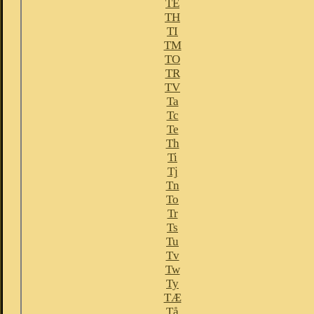
TE
TH
TI
TM
TO
TR
TV
Ta
Tc
Te
Th
Ti
Tj
Tn
To
Tr
Ts
Tu
Tv
Tw
Ty
TÆ
Tå