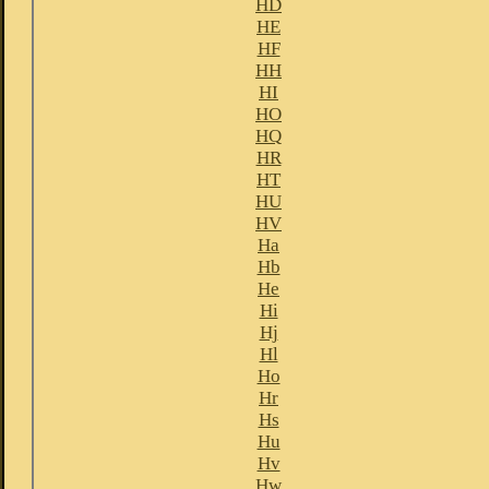
HD
HE
HF
HH
HI
HO
HQ
HR
HT
HU
HV
Ha
Hb
He
Hi
Hj
Hl
Ho
Hr
Hs
Hu
Hv
Hw