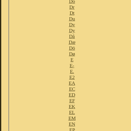
Do
Dr
Dt
Du
Dv
Dy
Då
Dæ
Dö
Dø
E
E-
E.
E2
EA
EC
ED
EF
EK
EL
EM
EN
EP