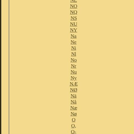
NL
NO
NQ
NS
NU
NY
Na
Ne
Ni
Nl
No
Nr
Nu
Ny
NÆ
NØ
Nä
Nå
Næ
Nø
O
O,
O-