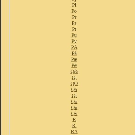
Pl
Po
Pr
Ps
Pt
Pu
Py
PÅ
På
Pæ
Pø
Q&
Q.
QO
Qa
Qi
Qo
Qu
Qv
R
R.
RA