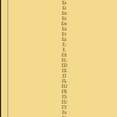
Es
Et
Eu
Ev
Ew
Ex
Ey
Ez
F-
F.
FA
FC
FD
FE
FI
FL
FO
FR
FS
FU
FV
Fa