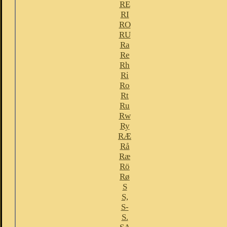
RE
RI
RO
RU
Ra
Re
Rh
Ri
Ro
Rt
Ru
Rw
Ry
RÆ
Rå
Ræ
Rö
Rø
S
S,
S-
S.