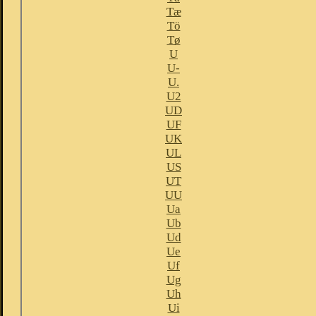
Tæ
Tö
Tø
U
U-
U.
U2
UD
UF
UK
UL
US
UT
UU
Ua
Ub
Ud
Ue
Uf
Ug
Uh
Ui