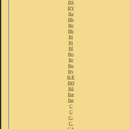
BS
BY
Ba
Bb
Be
Bh
Bi
Bj
Bl
Bo
Br
Bu
By
BÆ
BØ
Bå
Bæ
Bø
C
C
C-
C.