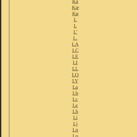
Kä
Kæ
Kø
L
L
L'
L.
LA
LC
LE
LI
LL
LO
LY
La
Lb
Lc
Le
Lh
Li
Lj
Ln
Lo