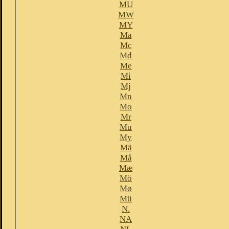
MU
MW
MY
Ma
Mc
Md
Me
Mi
Mj
Mn
Mo
Mr
Mu
My
Mä
Må
Mæ
Mö
Mø
Mü
N.
NA