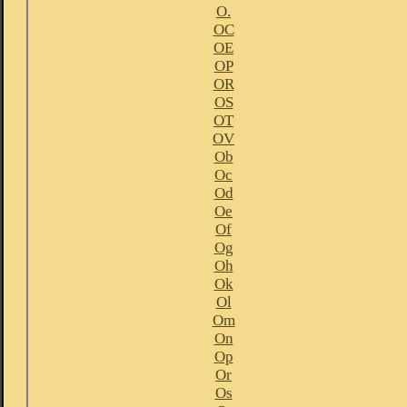
O.
OC
OE
OP
OR
OS
OT
OV
Ob
Oc
Od
Oe
Of
Og
Oh
Ok
Ol
Om
On
Op
Or
Os