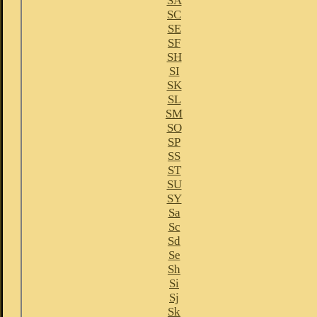
SA
SC
SE
SF
SH
SI
SK
SL
SM
SO
SP
SS
ST
SU
SY
Sa
Sc
Sd
Se
Sh
Si
Sj
Sk