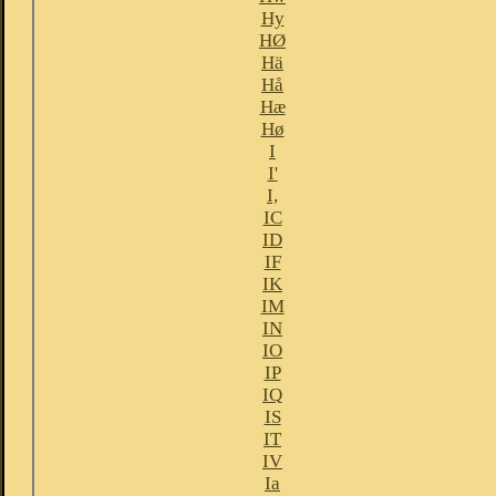
Hy
HØ
Hä
Hå
Hæ
Hø
I
I'
I,
IC
ID
IF
IK
IM
IN
IO
IP
IQ
IS
IT
IV
Ia