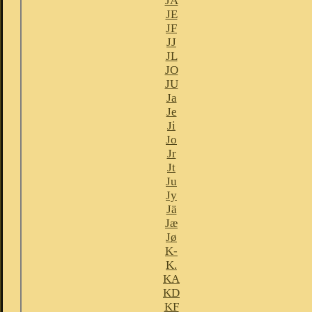
JA
JE
JF
JJ
JL
JO
JU
Ja
Je
Ji
Jo
Jr
Jt
Ju
Jy
Jä
Jæ
Jø
K-
K.
KA
KD
KF