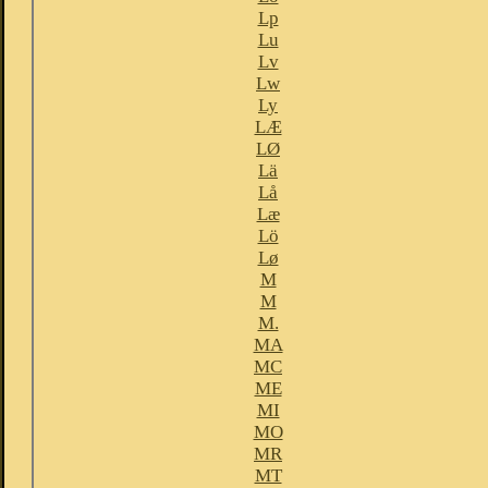
Lp
Lu
Lv
Lw
Ly
LÆ
LØ
Lä
Lå
Læ
Lö
Lø
M
M
M.
MA
MC
ME
MI
MO
MR
MT