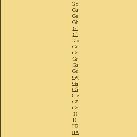
GY
Ga
Ge
Gh
Gi
Gl
Gm
Gn
Go
Gr
Gs
Gu
Gy
Gä
Gå
Gæ
Gö
Gø
H
H.
H2
HA