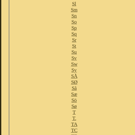
Sl
Sm
Sn
So
Sp
Sq
Sr
St
Su
Sv
Sw
Sy
SÅ
SØ
Så
Sæ
Sö
Sø
T
T.
TA
TC