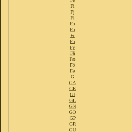
Fe
Fi
Fj
Fl
Fn
Fo
Fr
Fu
Fy
Få
Fæ
Fö
Fø
G
GA
GE
GI
GL
GN
GO
GP
GR
GU