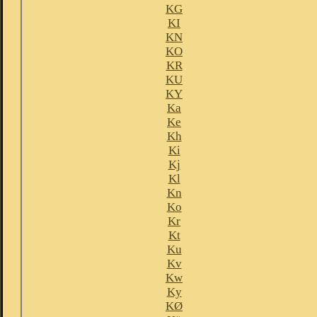
KG
KI
KN
KO
KR
KU
KY
Ka
Ke
Kh
Ki
Kj
Kl
Kn
Ko
Kr
Kt
Ku
Kv
Kw
Ky
KØ