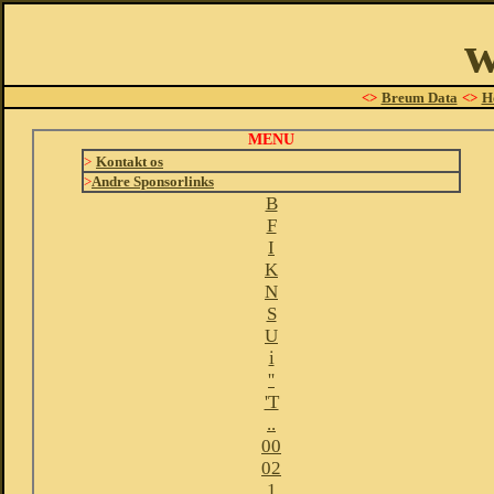
w
<>
Breum Data
<>
H
MENU
>
Kontakt os
>
Andre Sponsorlinks
B
F
I
K
N
S
U
i
''
'T
..
00
02
1