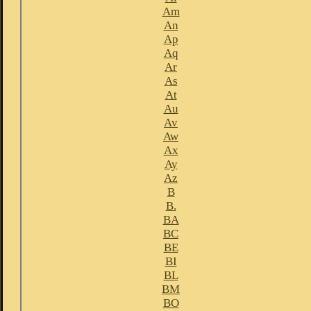
Am
An
Ap
Aq
Ar
As
At
Au
Av
Aw
Ax
Ay
Az
B
B.
BA
BC
BE
BI
BL
BM
BO