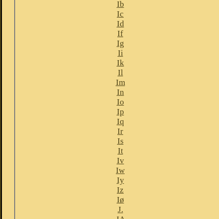
Ib
Ic
Id
If
Ig
Ii
Ik
Il
Im
In
Io
Ip
Iq
Ir
Is
It
Iv
Iw
Iy
Iz
Iø
J.