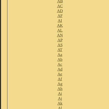
AB
AC
AD
AF
AI
AK
AL
AN
AP
AS
AT
Aa
Ab
Ac
Ad
Ae
Af
Ag
Ah
Ai
Aj
Ak
Al