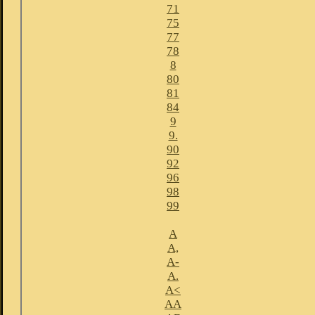
71
75
77
78
8
80
81
84
9
9.
90
92
96
98
99
A
A,
A-
A.
A<
AA