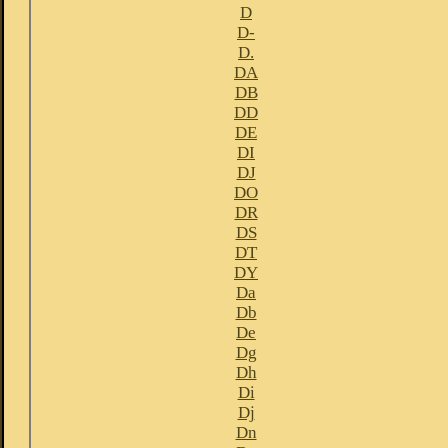
D
D-
D.
DA
DB
DD
DE
DI
DJ
DO
DR
DS
DT
DY
Da
Db
De
Dg
Dh
Di
Dj
Dn