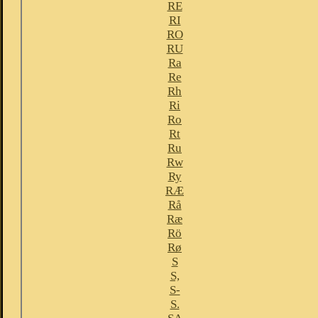
RE
RI
RO
RU
Ra
Re
Rh
Ri
Ro
Rt
Ru
Rw
Ry
RÆ
Rå
Ræ
Rö
Rø
S
S,
S-
S.