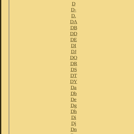
D
D-
D.
DA
DB
DD
DE
DI
DJ
DO
DR
DS
DT
DY
Da
Db
De
Dg
Dh
Di
Dj
Dn