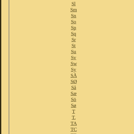
Sl
Sm
Sn
So
Sp
Sq
Sr
St
Su
Sv
Sw
Sy
SÅ
SØ
Så
Sæ
Sö
Sø
T
T.
TA
TC