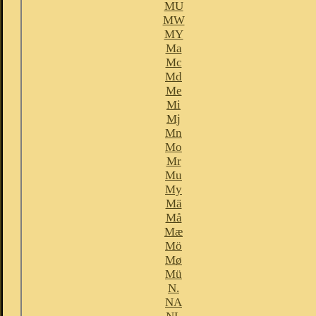
MU
MW
MY
Ma
Mc
Md
Me
Mi
Mj
Mn
Mo
Mr
Mu
My
Mä
Må
Mæ
Mö
Mø
Mü
N.
NA