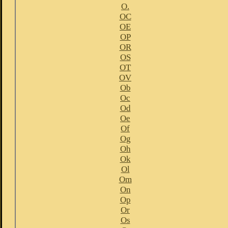
O.
OC
OE
OP
OR
OS
OT
OV
Ob
Oc
Od
Oe
Of
Og
Oh
Ok
Ol
Om
On
Op
Or
Os