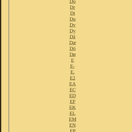
Do
Dr
Dt
Du
Dv
Dy
Då
Dæ
Dö
Dø
E
E-
E.
E2
EA
EC
ED
EF
EK
EL
EM
EN
EP