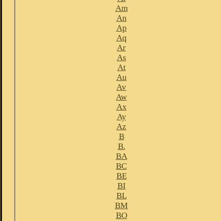
Am
An
Ap
Aq
Ar
As
At
Au
Av
Aw
Ax
Ay
Az
B
B.
BA
BC
BE
BI
BL
BM
BO