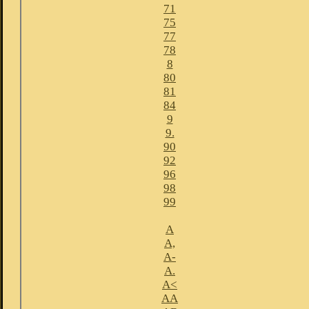
71
75
77
78
8
80
81
84
9
9.
90
92
96
98
99
A
A,
A-
A.
A<
AA