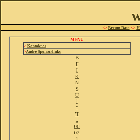
w
<>
Breum Data
<>
H
MENU
>
Kontakt os
>
Andre Sponsorlinks
B
F
I
K
N
S
U
i
''
'T
..
00
02
1