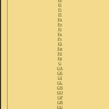
Fe
Fi
Fj
Fl
Fn
Fo
Fr
Fu
Fy
Få
Fæ
Fö
Fø
G
GA
GE
GI
GL
GN
GO
GP
GR
GU