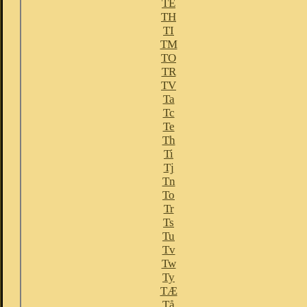
TE
TH
TI
TM
TO
TR
TV
Ta
Tc
Te
Th
Ti
Tj
Tn
To
Tr
Ts
Tu
Tv
Tw
Ty
TÆ
Tå