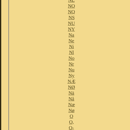
NL
NO
NQ
NS
NU
NY
Na
Ne
Ni
Nl
No
Nr
Nu
Ny
NÆ
NØ
Nä
Nå
Næ
Nø
O
O,
O-