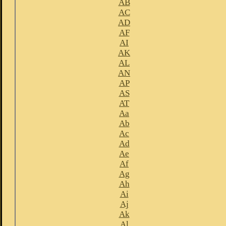
AB
AC
AD
AF
AI
AK
AL
AN
AP
AS
AT
Aa
Ab
Ac
Ad
Ae
Af
Ag
Ah
Ai
Aj
Ak
Al