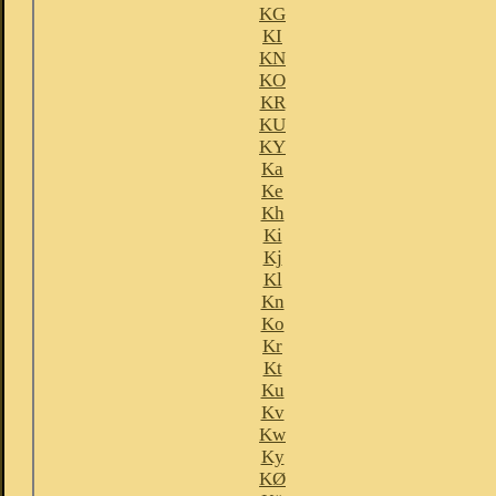
KG
KI
KN
KO
KR
KU
KY
Ka
Ke
Kh
Ki
Kj
Kl
Kn
Ko
Kr
Kt
Ku
Kv
Kw
Ky
KØ