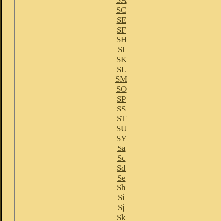
SA
SC
SE
SF
SH
SI
SK
SL
SM
SO
SP
SS
ST
SU
SY
Sa
Sc
Sd
Se
Sh
Si
Sj
Sk