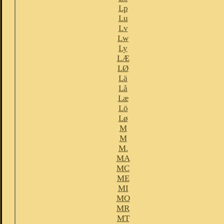
Lp
Lu
Lv
Lw
Ly
LÆ
LØ
Lä
Lå
Læ
Lö
Lø
M
M
M.
MA
MC
ME
MI
MO
MR
MT