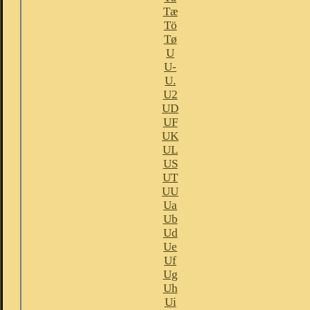
Tæ
Tö
Tø
U
U-
U.
U2
UD
UF
UK
UL
US
UT
UU
Ua
Ub
Ud
Ue
Uf
Ug
Uh
Ui