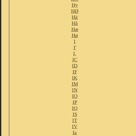
Hy
HØ
Hä
Hå
Hæ
Hø
I
I'
I,
IC
ID
IF
IK
IM
IN
IO
IP
IQ
IS
IT
IV
Ia