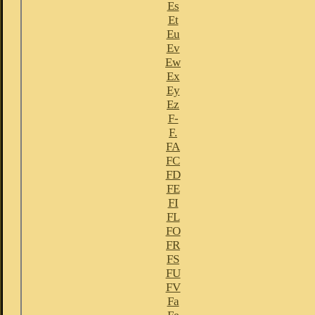
Es
Et
Eu
Ev
Ew
Ex
Ey
Ez
F-
F.
FA
FC
FD
FE
FI
FL
FO
FR
FS
FU
FV
Fa