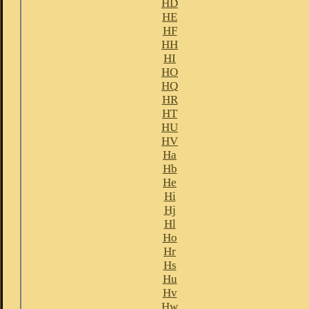
HD
HE
HF
HH
HI
HO
HQ
HR
HT
HU
HV
Ha
Hb
He
Hi
Hj
Hl
Ho
Hr
Hs
Hu
Hv
Hw