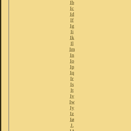
Ib
Ic
Id
If
Ig
Ii
Ik
Il
Im
In
Io
Ip
Iq
Ir
Is
It
Iv
Iw
Iy
Iz
Iø
J.