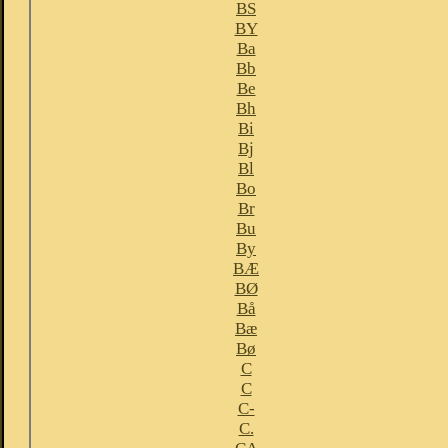
BS
BY
Ba
Bb
Be
Bh
Bi
Bj
Bl
Bo
Br
Bu
By
BÆ
BØ
Bå
Bæ
Bø
C
C
C-
C.