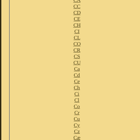
CA
CC
CD
CE
CH
CI
CL
CO
CR
CS
CU
Ca
Cd
Ce
Ch
Ci
Cl
Co
Cr
Cu
Cy
Cz
Cæ