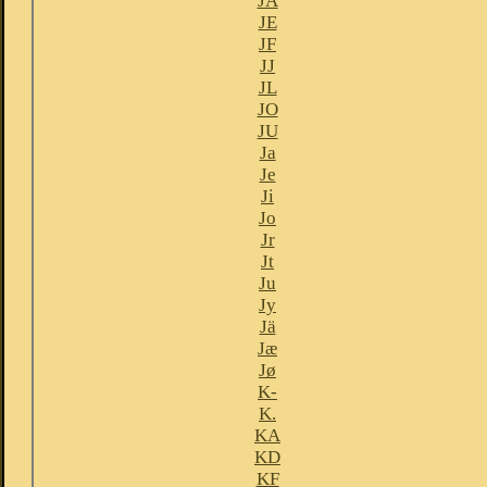
JA
JE
JF
JJ
JL
JO
JU
Ja
Je
Ji
Jo
Jr
Jt
Ju
Jy
Jä
Jæ
Jø
K-
K.
KA
KD
KF