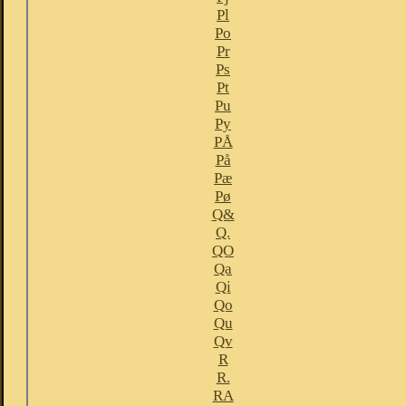
Pl
Po
Pr
Ps
Pt
Pu
Py
PÅ
På
Pæ
Pø
Q&
Q.
QO
Qa
Qi
Qo
Qu
Qv
R
R.
RA