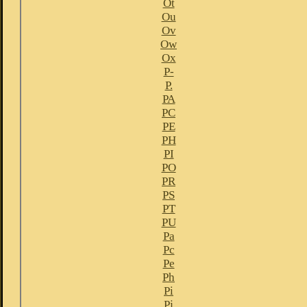
Ot
Ou
Ov
Ow
Ox
P-
P.
PA
PC
PE
PH
PI
PO
PR
PS
PT
PU
Pa
Pc
Pe
Ph
Pi
Pj