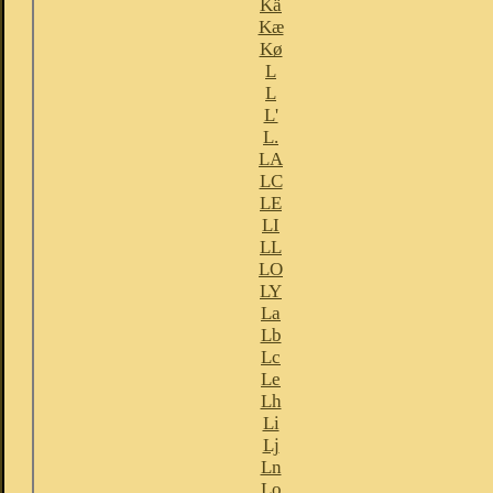
Kä
Kæ
Kø
L
L
L'
L.
LA
LC
LE
LI
LL
LO
LY
La
Lb
Lc
Le
Lh
Li
Lj
Ln
Lo