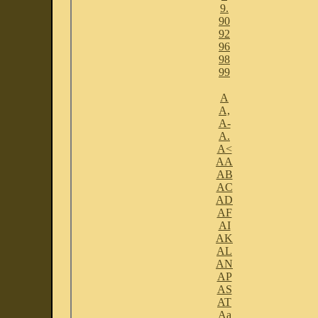
9.
90
92
96
98
99
A
A,
A-
A.
A<
AA
AB
AC
AD
AF
AI
AK
AL
AN
AP
AS
AT
Aa