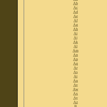
Ab
Ac
Ad
Ae
Af
Ag
Ah
Ai
Aj
Ak
Al
Am
An
Ap
Aq
Ar
As
At
Au
Av
Aw
Ax
Ay
Az
B