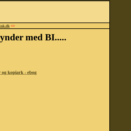
ink.dk
<>
ynder med BI.....
r og kopiark - ebog