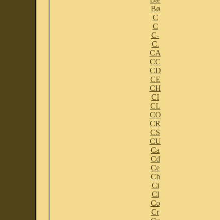
Bø
C
C
C-
C.
CA
CC
CD
CE
CH
CI
CL
CO
CR
CS
CU
Ca
Cd
Ce
Ch
Ci
Cl
Co
Cr