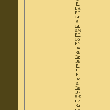
B.
BA
BC
BE
BI
BL
BM
BO
BS
BY
Ba
Bb
Be
Bh
Bi
Bj
Bl
Bo
Br
Bu
By
BÆ
BØ
Bå
Bæ