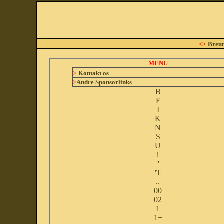
<>
Breu
MENU
>
Kontakt os
>
Andre Sponsorlinks
B
F
I
K
N
S
U
i
''
'T
..
00
02
1
1+