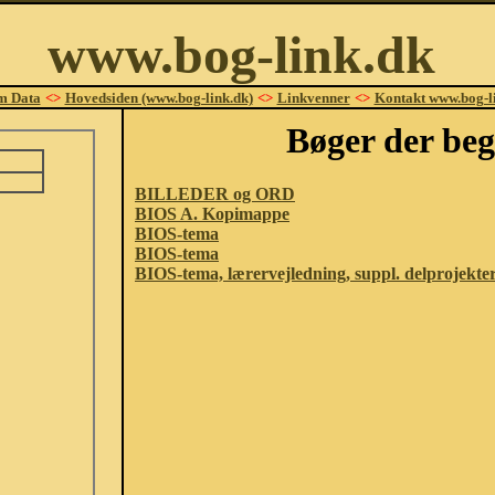
www.bog-link.dk
m Data
<>
Hovedsiden (www.bog-link.dk)
<>
Linkvenner
<>
Kontakt www.bog-l
Bøger der beg
BILLEDER og ORD
BIOS A. Kopimappe
BIOS-tema
BIOS-tema
BIOS-tema, lærervejledning, suppl. delprojekte