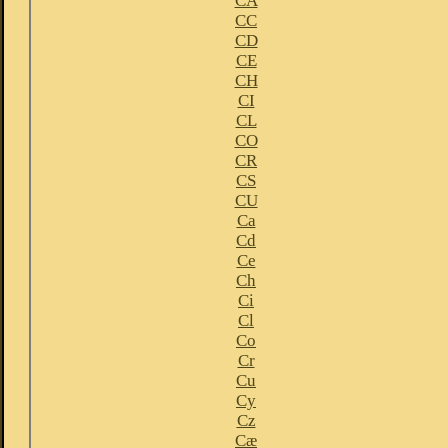
CA
CC
CD
CE
CH
CI
CL
CO
CR
CS
CU
Ca
Cd
Ce
Ch
Ci
Cl
Co
Cr
Cu
Cy
Cz
Cæ