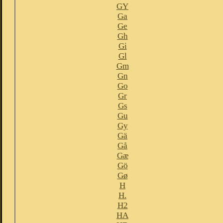
GY
Ga
Ge
Gh
Gi
Gl
Gm
Gn
Go
Gr
Gs
Gu
Gy
Gä
Gå
Gæ
Gö
Gø
H
H.
H2
HA