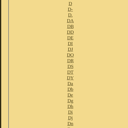
D
D-
D.
DA
DB
DD
DE
DI
DJ
DO
DR
DS
DT
DY
Da
Db
De
Dg
Dh
Di
Dj
Dn