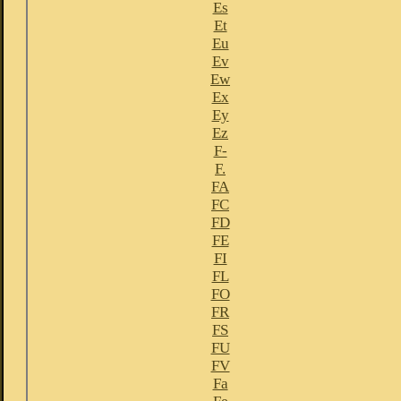
Es
Et
Eu
Ev
Ew
Ex
Ey
Ez
F-
F.
FA
FC
FD
FE
FI
FL
FO
FR
FS
FU
FV
Fa