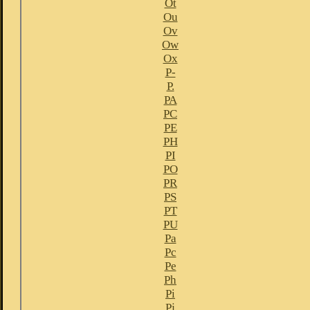
Ot
Ou
Ov
Ow
Ox
P-
P.
PA
PC
PE
PH
PI
PO
PR
PS
PT
PU
Pa
Pc
Pe
Ph
Pi
Pj