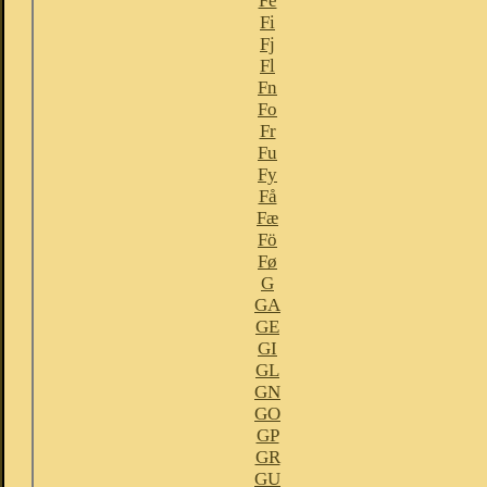
Fe
Fi
Fj
Fl
Fn
Fo
Fr
Fu
Fy
Få
Fæ
Fö
Fø
G
GA
GE
GI
GL
GN
GO
GP
GR
GU