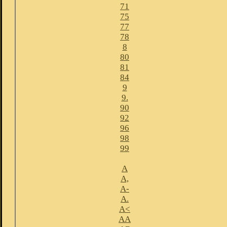
71
75
77
78
8
80
81
84
9
9.
90
92
96
98
99
A
A,
A-
A.
A<
AA