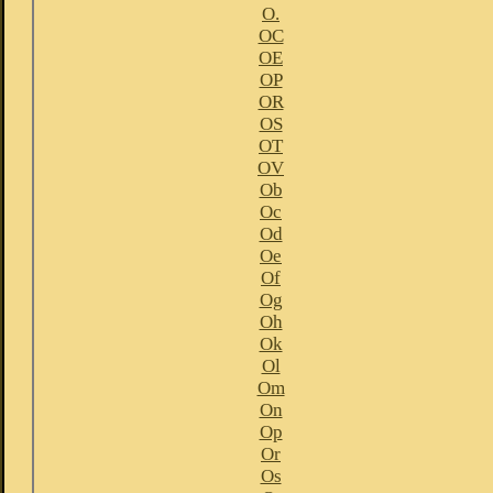
O.
OC
OE
OP
OR
OS
OT
OV
Ob
Oc
Od
Oe
Of
Og
Oh
Ok
Ol
Om
On
Op
Or
Os