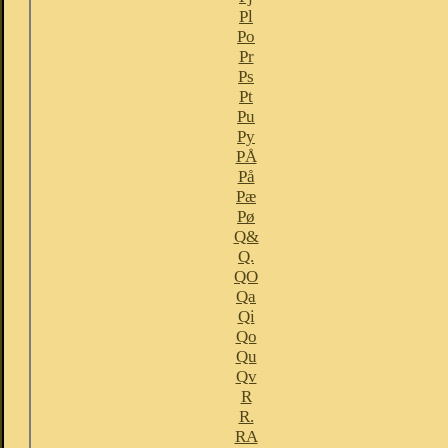
Pl
Po
Pr
Ps
Pt
Pu
Py
PÅ
På
Pæ
Pø
Q&
Q.
QO
Qa
Qi
Qo
Qu
Qv
R
R.
RA