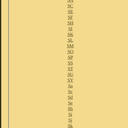
SA
SC
SE
SF
SH
SI
SK
SL
SM
SO
SP
SS
ST
SU
SY
Sa
Sc
Sd
Se
Sh
Si
Sj
Sk