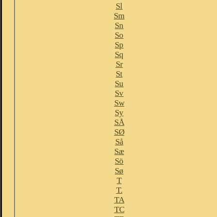
Sl
Sm
Sn
So
Sp
Sq
Sr
St
Su
Sv
Sw
Sy
SÅ
SØ
Så
Sæ
Sö
Sø
T
T.
TA
TC