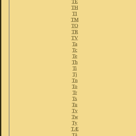
TE
TH
TI
TM
TO
TR
TV
Ta
Tc
Te
Th
Ti
Tj
Tn
To
Tr
Ts
Tu
Tv
Tw
Ty
TÆ
Tå