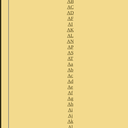
AB
AC
AD
AF
AI
AK
AL
AN
AP
AS
AT
Aa
Ab
Ac
Ad
Ae
Af
Ag
Ah
Ai
Aj
Ak
Al