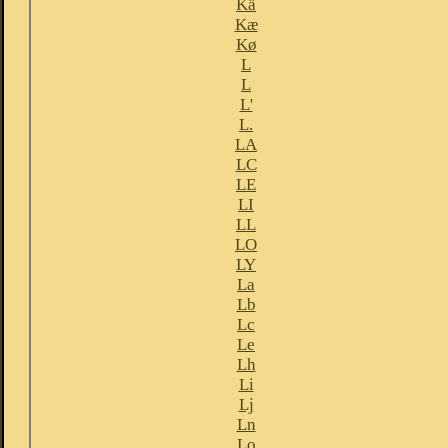
Kä
Kæ
Kø
L
L
L'
L.
LA
LC
LE
LI
LL
LO
LY
La
Lb
Lc
Le
Lh
Li
Lj
Ln
Lo