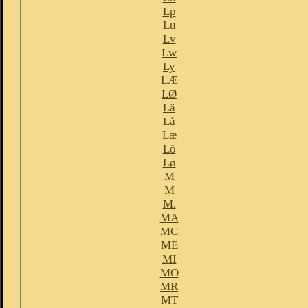
Lp
Lu
Lv
Lw
Ly
LÆ
LØ
Lä
Lå
Læ
Lö
Lø
M
M
M.
MA
MC
ME
MI
MO
MR
MT