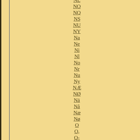
NL
NO
NQ
NS
NU
NY
Na
Ne
Ni
Nl
No
Nr
Nu
Ny
NÆ
NØ
Nä
Nå
Næ
Nø
O
O,
O-