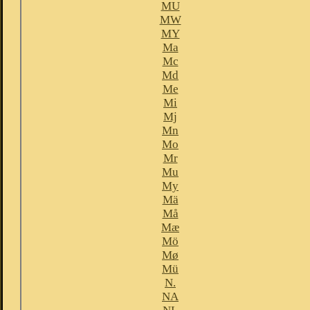
MU
MW
MY
Ma
Mc
Md
Me
Mi
Mj
Mn
Mo
Mr
Mu
My
Mä
Må
Mæ
Mö
Mø
Mü
N.
NA