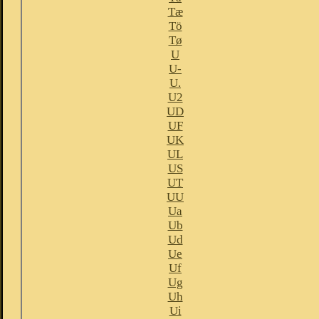
Tæ
Tö
Tø
U
U-
U.
U2
UD
UF
UK
UL
US
UT
UU
Ua
Ub
Ud
Ue
Uf
Ug
Uh
Ui