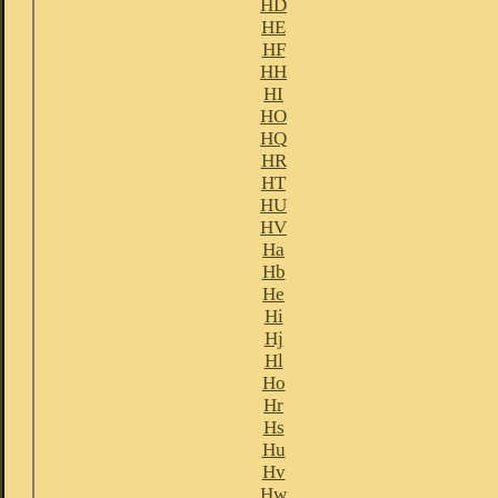
HD
HE
HF
HH
HI
HO
HQ
HR
HT
HU
HV
Ha
Hb
He
Hi
Hj
Hl
Ho
Hr
Hs
Hu
Hv
Hw