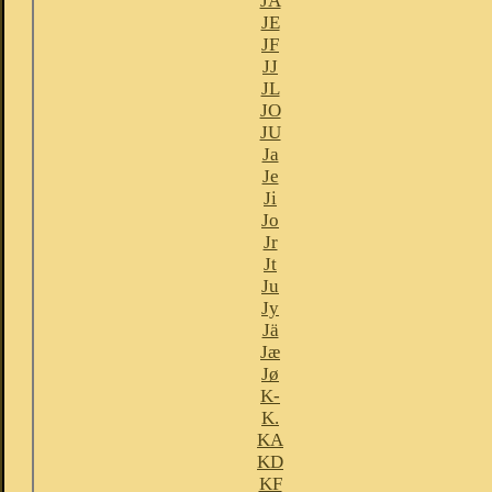
JA
JE
JF
JJ
JL
JO
JU
Ja
Je
Ji
Jo
Jr
Jt
Ju
Jy
Jä
Jæ
Jø
K-
K.
KA
KD
KF