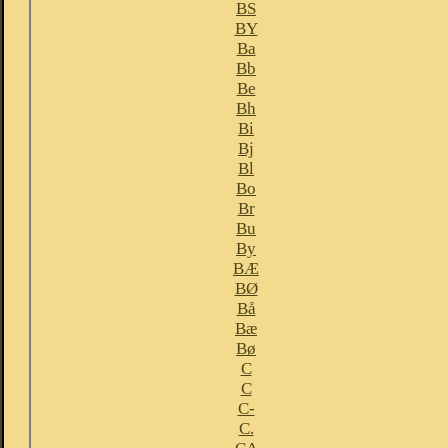
BS
BY
Ba
Bb
Be
Bh
Bi
Bj
Bl
Bo
Br
Bu
By
BÆ
BØ
Bå
Bæ
Bø
C
C
C-
C.