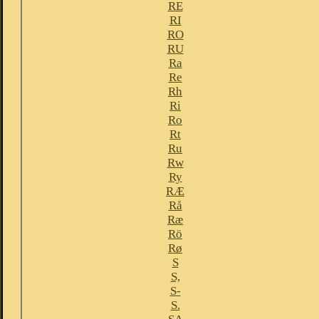
RE
RI
RO
RU
Ra
Re
Rh
Ri
Ro
Rt
Ru
Rw
Ry
RÆ
Rå
Ræ
Rö
Rø
S
S,
S-
S.