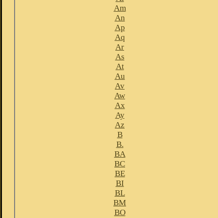
Am
An
Ap
Aq
Ar
As
At
Au
Av
Aw
Ax
Ay
Az
B
B.
BA
BC
BE
BI
BL
BM
BO