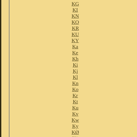
KG
KI
KN
KO
KR
KU
KY
Ka
Ke
Kh
Ki
Kj
Kl
Kn
Ko
Kr
Kt
Ku
Kv
Kw
Ky
KØ