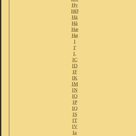
Hy
HØ
Hä
Hå
Hæ
Hø
I
I'
I,
IC
ID
IF
IK
IM
IN
IO
IP
IQ
IS
IT
IV
Ia