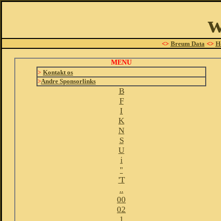
w
<>
Breum Data
<>
H
MENU
>
Kontakt os
>
Andre Sponsorlinks
B
F
I
K
N
S
U
i
''
'T
..
00
02
1