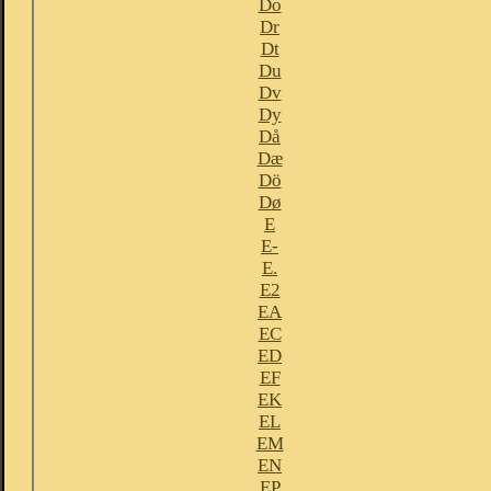
Do
Dr
Dt
Du
Dv
Dy
Då
Dæ
Dö
Dø
E
E-
E.
E2
EA
EC
ED
EF
EK
EL
EM
EN
EP