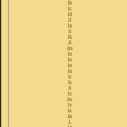
Ib
Ic
Id
If
Ig
Ii
Ik
Il
Im
In
Io
Ip
Iq
Ir
Is
It
Iv
Iw
Iy
Iz
Iø
J.