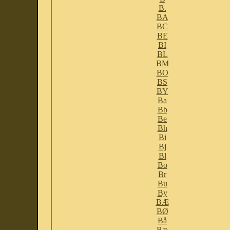
B.
BA
BC
BE
BI
BL
BM
BO
BS
BY
Ba
Bb
Be
Bh
Bi
Bj
Bl
Bo
Br
Bu
By
BÆ
BØ
Bå
Bæ