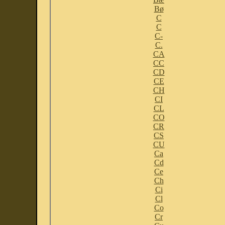
Bø
C
C
C-
C.
CA
CC
CD
CE
CH
CI
CL
CO
CR
CS
CU
Ca
Cd
Ce
Ch
Ci
Cl
Co
Cr