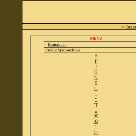
<>
Breu
MENU
>
Kontakt os
>
Andre Sponsorlinks
B
F
I
K
N
S
U
i
''
'T
..
00
02
1
1+