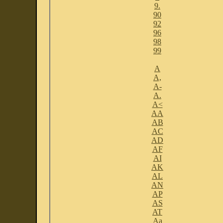
9.
90
92
96
98
99
A
A,
A-
A.
A<
AA
AB
AC
AD
AF
AI
AK
AL
AN
AP
AS
AT
Aa