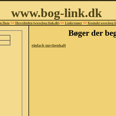
www.bog-link.dk
m Data
<>
Hovedsiden (www.bog-link.dk)
<>
Linkvenner
<>
Kontakt www.bog-l
Bøger der beg
einfach mrchenhaft