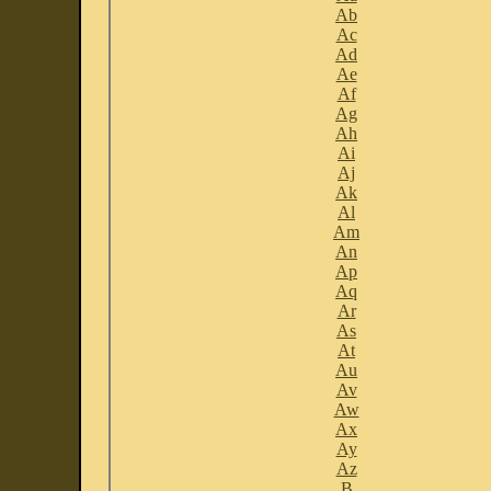
Ab
Ac
Ad
Ae
Af
Ag
Ah
Ai
Aj
Ak
Al
Am
An
Ap
Aq
Ar
As
At
Au
Av
Aw
Ax
Ay
Az
B