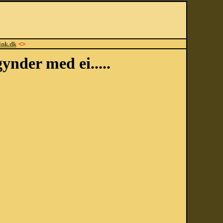
ink.dk
<>
ynder med ei.....