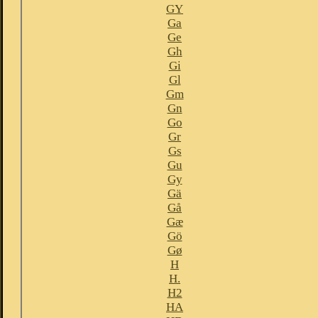
GY
Ga
Ge
Gh
Gi
Gl
Gm
Gn
Go
Gr
Gs
Gu
Gy
Gä
Gå
Gæ
Gö
Gø
H
H.
H2
HA