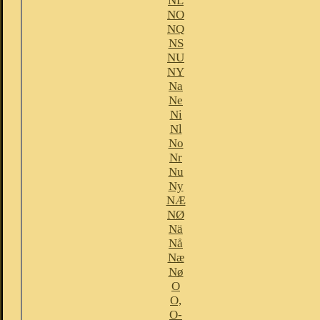
NL
NO
NQ
NS
NU
NY
Na
Ne
Ni
Nl
No
Nr
Nu
Ny
NÆ
NØ
Nä
Nå
Næ
Nø
O
O,
O-