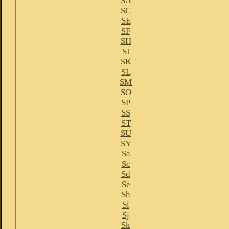
SA
SC
SE
SF
SH
SI
SK
SL
SM
SO
SP
SS
ST
SU
SY
Sa
Sc
Sd
Se
Sh
Si
Sj
Sk