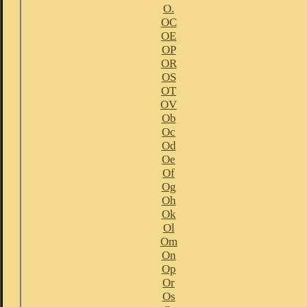
O.
OC
OE
OP
OR
OS
OT
OV
Ob
Oc
Od
Oe
Of
Og
Oh
Ok
Ol
Om
On
Op
Or
Os