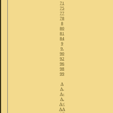
71
75
77
78
8
80
81
84
9
9.
90
92
96
98
99
A
A,
A-
A.
A<
AA