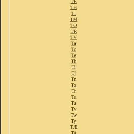
TE
TH
TI
TM
TO
TR
TV
Ta
Tc
Te
Th
Ti
Tj
Tn
To
Tr
Ts
Tu
Tv
Tw
Ty
TÆ
Tå