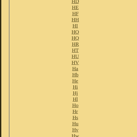
HD
HE
HF
HH
HI
HO
HQ
HR
HT
HU
HV
Ha
Hb
He
Hi
Hj
Hl
Ho
Hr
Hs
Hu
Hv
Hw