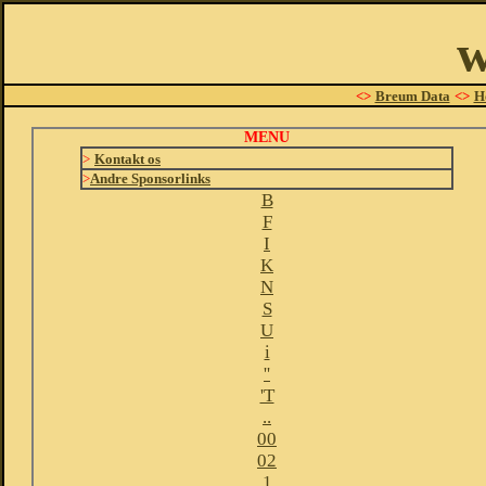
w
<>
Breum Data
<>
H
MENU
>
Kontakt os
>
Andre Sponsorlinks
B
F
I
K
N
S
U
i
''
'T
..
00
02
1