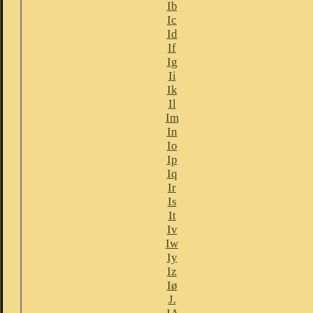
Ib
Ic
Id
If
Ig
Ii
Ik
Il
Im
In
Io
Ip
Iq
Ir
Is
It
Iv
Iw
Iy
Iz
Iø
J.