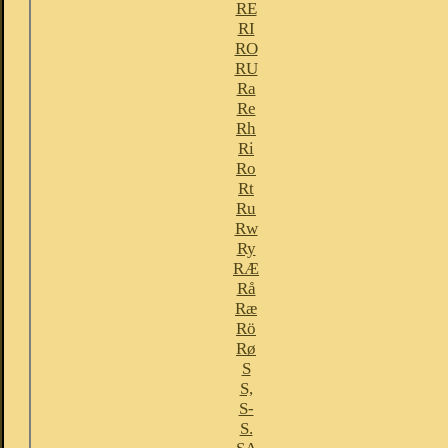
RE
RI
RO
RU
Ra
Re
Rh
Ri
Ro
Rt
Ru
Rw
Ry
RÆ
Rå
Ræ
Rö
Rø
S
S,
S-
S.