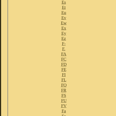
Es
Et
Eu
Ev
Ew
Ex
Ey
Ez
F-
F.
FA
FC
FD
FE
FI
FL
FO
FR
FS
FU
FV
Fa