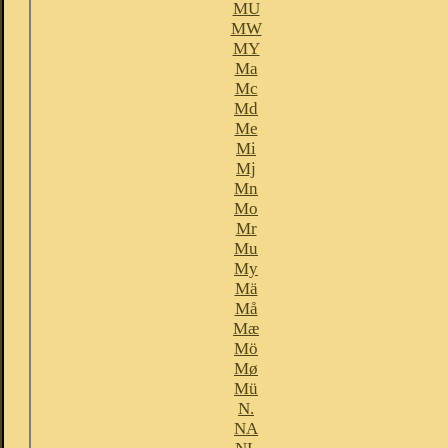
MU
MW
MY
Ma
Mc
Md
Me
Mi
Mj
Mn
Mo
Mr
Mu
My
Mä
Må
Mæ
Mö
Mø
Mü
N.
NA