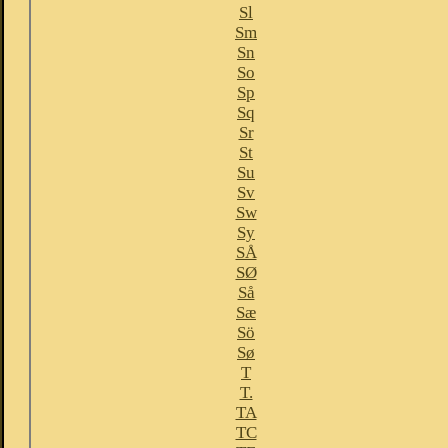
Sl
Sm
Sn
So
Sp
Sq
Sr
St
Su
Sv
Sw
Sy
SÅ
SØ
Så
Sæ
Sö
Sø
T
T.
TA
TC