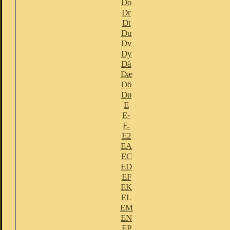
Do
Dr
Dt
Du
Dv
Dy
Då
Dæ
Dö
Dø
E
E-
E.
E2
EA
EC
ED
EF
EK
EL
EM
EN
EP