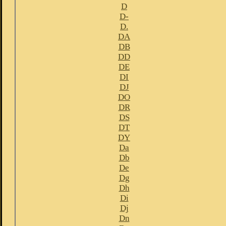
D
D-
D.
DA
DB
DD
DE
DI
DJ
DO
DR
DS
DT
DY
Da
Db
De
Dg
Dh
Di
Dj
Dn