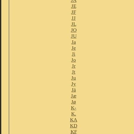
JA
JE
JF
JJ
JL
JO
JU
Ja
Je
Ji
Jo
Jr
Jt
Ju
Jy
Jä
Jæ
Jø
K-
K.
KA
KD
KF