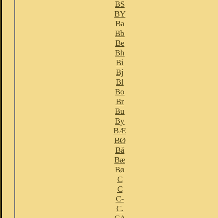
BS
BY
Ba
Bb
Be
Bh
Bi
Bj
Bl
Bo
Br
Bu
By
BÆ
BØ
Bå
Bæ
Bø
C
C
C-
C.