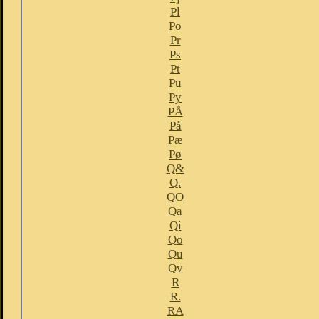
Pl
Po
Pr
Ps
Pt
Pu
Py
PÅ
På
Pæ
Pø
Q&
Q.
QO
Qa
Qi
Qo
Qu
Qv
R
R.
RA