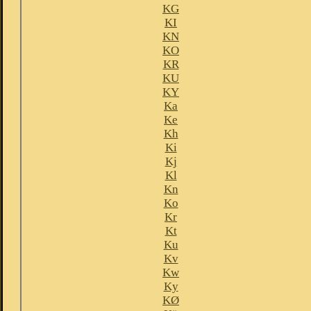
KG
KI
KN
KO
KR
KU
KY
Ka
Ke
Kh
Ki
Kj
Kl
Kn
Ko
Kr
Kt
Ku
Kv
Kw
Ky
KØ