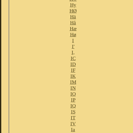
Hy
HØ
Hä
Hå
Hæ
Hø
I
I'
I,
IC
ID
IF
IK
IM
IN
IO
IP
IQ
IS
IT
IV
Ia