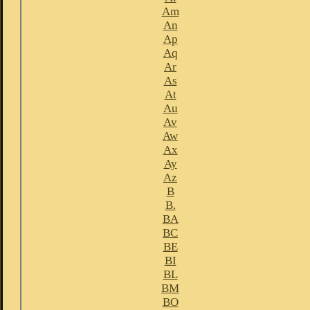
Am
An
Ap
Aq
Ar
As
At
Au
Av
Aw
Ax
Ay
Az
B
B.
BA
BC
BE
BI
BL
BM
BO