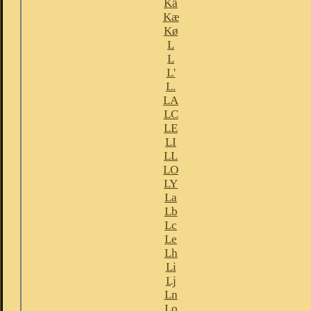
Kä
Kæ
Kø
L
L
L'
L.
LA
LC
LE
LI
LL
LO
LY
La
Lb
Lc
Le
Lh
Li
Lj
Ln
Lo