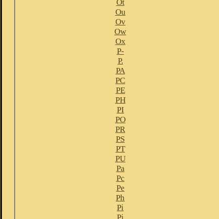
Ot
Ou
Ov
Ow
Ox
P-
P.
PA
PC
PE
PH
PI
PO
PR
PS
PT
PU
Pa
Pc
Pe
Ph
Pi
Pj