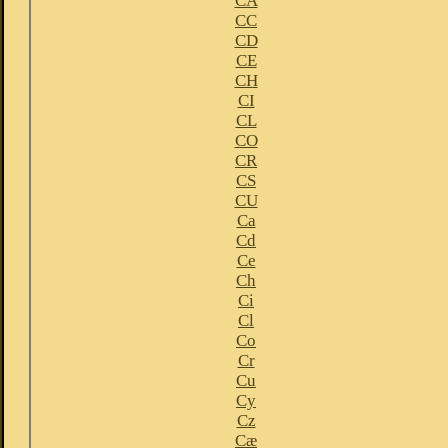
CA
CC
CD
CE
CH
CI
CL
CO
CR
CS
CU
Ca
Cd
Ce
Ch
Ci
Cl
Co
Cr
Cu
Cy
Cz
Cæ