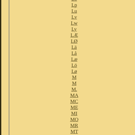
Lp
Lu
Lv
Lw
Ly
LÆ
LØ
Lä
Lå
Læ
Lö
Lø
M
M
M.
MA
MC
ME
MI
MO
MR
MT