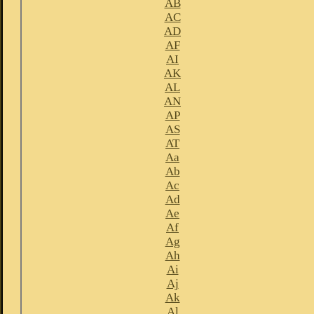
AB
AC
AD
AF
AI
AK
AL
AN
AP
AS
AT
Aa
Ab
Ac
Ad
Ae
Af
Ag
Ah
Ai
Aj
Ak
Al