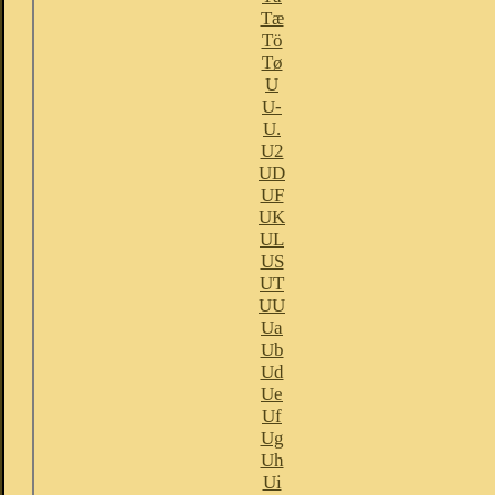
Tæ
Tö
Tø
U
U-
U.
U2
UD
UF
UK
UL
US
UT
UU
Ua
Ub
Ud
Ue
Uf
Ug
Uh
Ui