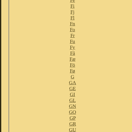
Fe
Fi
Fj
Fl
Fn
Fo
Fr
Fu
Fy
Få
Fæ
Fö
Fø
G
GA
GE
GI
GL
GN
GO
GP
GR
GU