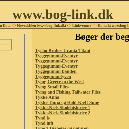
www.bog-link.dk
m Data
<>
Hovedsiden (www.bog-link.dk)
<>
Linkvenner
<>
Kontakt www.bog-l
Bøger der beg
Tycho Brahes Urania Titani
Tyggegummi-Eventyr
Tyggegummi-Eventyr
Tyggegummi-Eventyr
Tyggegummi-banden
Tyggegummityven
Tying Greece to the West
Tying Small Flies
Tying and Fishing Tailwater Flies
Tykke Anna
Tykke Tanja og Hold-Kæft-Sune
Tykke-Niels Skolehistorier 1
Tykke-Niels Skolehistorier 2
Tynd is
Tynd luft
Type 2 Diabetes og naturen