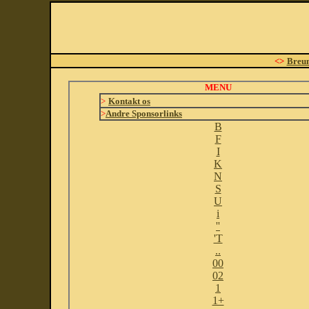
<>
Breu
MENU
>
Kontakt os
>
Andre Sponsorlinks
B
F
I
K
N
S
U
i
''
'T
..
00
02
1
1+