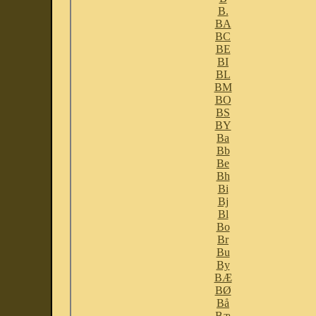
B.
BA
BC
BE
BI
BL
BM
BO
BS
BY
Ba
Bb
Be
Bh
Bi
Bj
Bl
Bo
Br
Bu
By
BÆ
BØ
Bå
Bæ