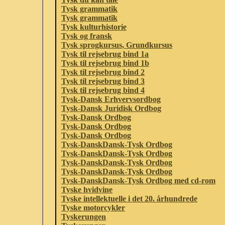
Tysk grammatik
Tysk grammatik
Tysk kulturhistorie
Tysk og fransk
Tysk sprogkursus, Grundkursus
Tysk til rejsebrug bind 1a
Tysk til rejsebrug bind 1b
Tysk til rejsebrug bind 2
Tysk til rejsebrug bind 3
Tysk til rejsebrug bind 4
Tysk-Dansk Erhvervsordbog
Tysk-Dansk Juridisk Ordbog
Tysk-Dansk Ordbog
Tysk-Dansk Ordbog
Tysk-Dansk Ordbog
Tysk-DanskDansk-Tysk Ordbog
Tysk-DanskDansk-Tysk Ordbog
Tysk-DanskDansk-Tysk Ordbog
Tysk-DanskDansk-Tysk Ordbog
Tysk-DanskDansk-Tysk Ordbog med cd-rom
Tyske hvidvine
Tyske intellektuelle i det 20. århundrede
Tyske motorcykler
Tyskerungen