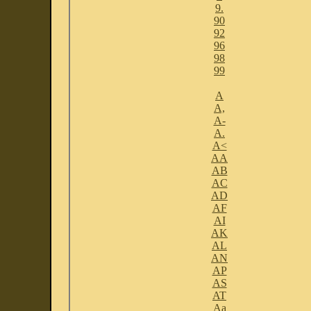
9.
90
92
96
98
99
A
A,
A-
A.
A<
AA
AB
AC
AD
AF
AI
AK
AL
AN
AP
AS
AT
Aa