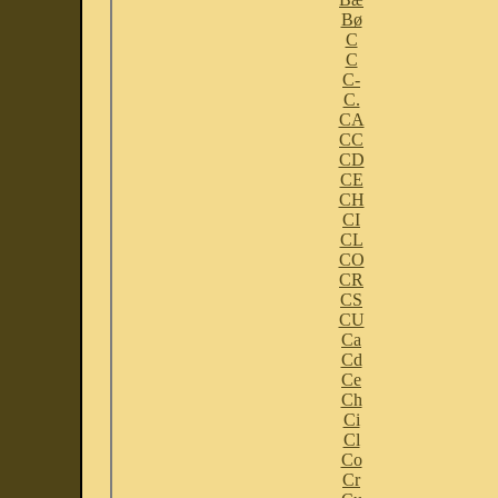
Bø
C
C
C-
C.
CA
CC
CD
CE
CH
CI
CL
CO
CR
CS
CU
Ca
Cd
Ce
Ch
Ci
Cl
Co
Cr