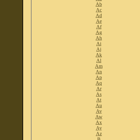
Ab
Ac
Ad
Ae
Af
Ag
Ah
Ai
Aj
Ak
Al
Am
An
Ap
Aq
Ar
As
At
Au
Av
Aw
Ax
Ay
Az
B