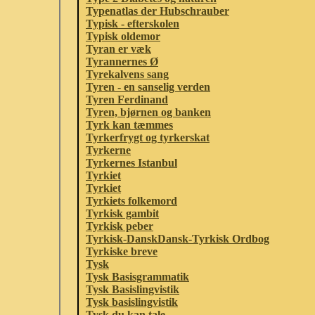
Typenatlas der Hubschrauber
Typisk - efterskolen
Typisk oldemor
Tyran er væk
Tyrannernes Ø
Tyrekalvens sang
Tyren - en sanselig verden
Tyren Ferdinand
Tyren, bjørnen og banken
Tyrk kan tæmmes
Tyrkerfrygt og tyrkerskat
Tyrkerne
Tyrkernes Istanbul
Tyrkiet
Tyrkiet
Tyrkiets folkemord
Tyrkisk gambit
Tyrkisk peber
Tyrkisk-DanskDansk-Tyrkisk Ordbog
Tyrkiske breve
Tysk
Tysk Basisgrammatik
Tysk Basislingvistik
Tysk basislingvistik
Tysk du kan tale