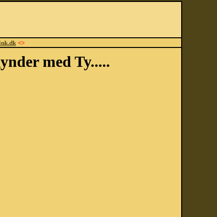
ink.dk
<>
ynder med Ty.....