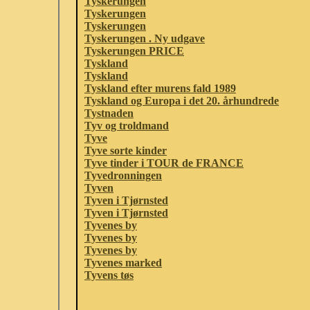
Tyskerungen
Tyskerungen
Tyskerungen
Tyskerungen . Ny udgave
Tyskerungen PRICE
Tyskland
Tyskland
Tyskland efter murens fald 1989
Tyskland og Europa i det 20. århundrede
Tystnaden
Tyv og troldmand
Tyve
Tyve sorte kinder
Tyve tinder i TOUR de FRANCE
Tyvedronningen
Tyven
Tyven i Tjørnsted
Tyven i Tjørnsted
Tyvenes by
Tyvenes by
Tyvenes by
Tyvenes marked
Tyvens tøs