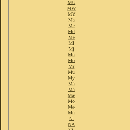
MU
MW
MY
Ma
Mc
Md
Me
Mi
Mj
Mn
Mo
Mr
Mu
My
Mä
Må
Mæ
Mö
Mø
Mü
N.
NA