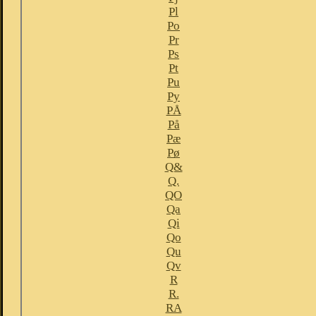
Pl
Po
Pr
Ps
Pt
Pu
Py
PÅ
På
Pæ
Pø
Q&
Q.
QO
Qa
Qi
Qo
Qu
Qv
R
R.
RA