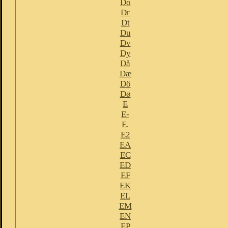
Do
Dr
Dt
Du
Dv
Dy
Då
Dæ
Dö
Dø
E
E-
E.
E2
EA
EC
ED
EF
EK
EL
EM
EN
EP