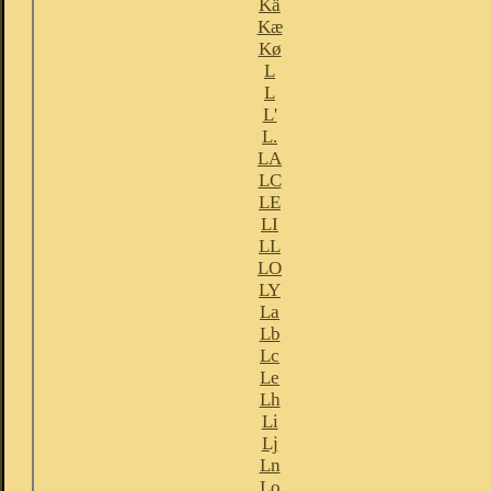
Kä
Kæ
Kø
L
L
L'
L.
LA
LC
LE
LI
LL
LO
LY
La
Lb
Lc
Le
Lh
Li
Lj
Ln
Lo