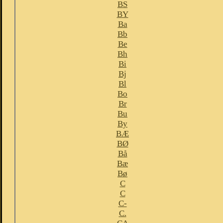
BS
BY
Ba
Bb
Be
Bh
Bi
Bj
Bl
Bo
Br
Bu
By
BÆ
BØ
Bå
Bæ
Bø
C
C
C-
C.