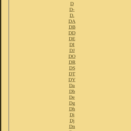
D
D-
D.
DA
DB
DD
DE
DI
DJ
DO
DR
DS
DT
DY
Da
Db
De
Dg
Dh
Di
Dj
Dn