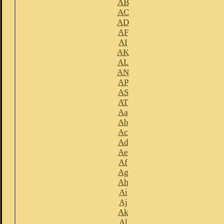
AB
AC
AD
AF
AI
AK
AL
AN
AP
AS
AT
Aa
Ab
Ac
Ad
Ae
Af
Ag
Ah
Ai
Aj
Ak
Al