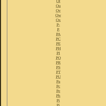
Ot
Ou
Ov
Ow
Ox
P-
P.
PA
PC
PE
PH
PI
PO
PR
PS
PT
PU
Pa
Pc
Pe
Ph
Pi
Pj