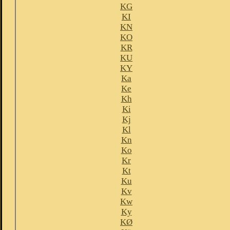
KG
KI
KN
KO
KR
KU
KY
Ka
Ke
Kh
Ki
Kj
Kl
Kn
Ko
Kr
Kt
Ku
Kv
Kw
Ky
KØ