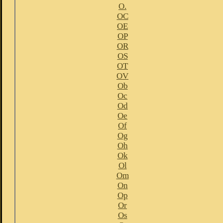
O.
OC
OE
OP
OR
OS
OT
OV
Ob
Oc
Od
Oe
Of
Og
Oh
Ok
Ol
Om
On
Op
Or
Os