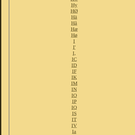
Hy
HØ
Hä
Hå
Hæ
Hø
I
I'
I,
IC
ID
IF
IK
IM
IN
IO
IP
IQ
IS
IT
IV
Ia