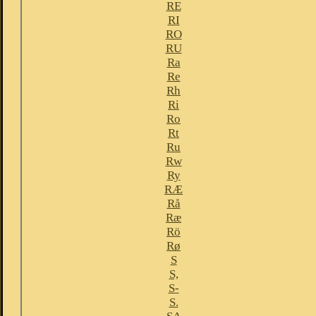
RE
RI
RO
RU
Ra
Re
Rh
Ri
Ro
Rt
Ru
Rw
Ry
RÆ
Rå
Ræ
Rö
Rø
S
S,
S-
S.