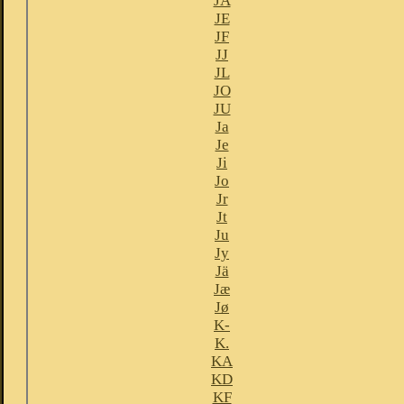
JA
JE
JF
JJ
JL
JO
JU
Ja
Je
Ji
Jo
Jr
Jt
Ju
Jy
Jä
Jæ
Jø
K-
K.
KA
KD
KF