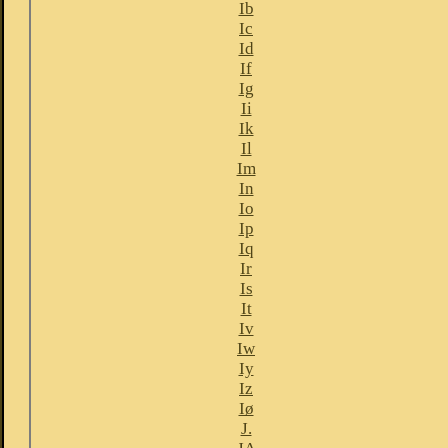
Ib
Ic
Id
If
Ig
Ii
Ik
Il
Im
In
Io
Ip
Iq
Ir
Is
It
Iv
Iw
Iy
Iz
Iø
J.