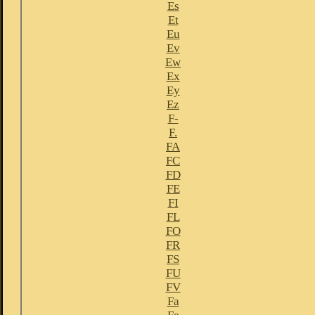
Es
Et
Eu
Ev
Ew
Ex
Ey
Ez
F-
F.
FA
FC
FD
FE
FI
FL
FO
FR
FS
FU
FV
Fa