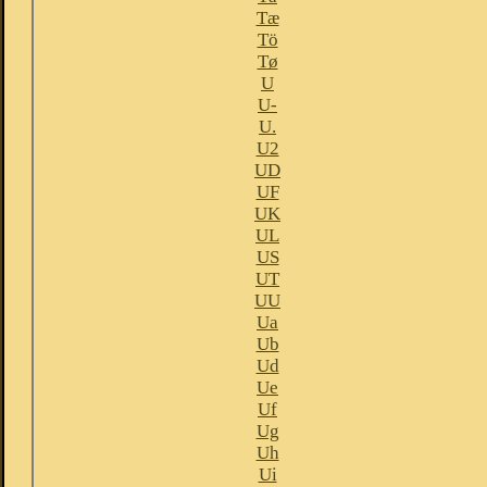
Tæ
Tö
Tø
U
U-
U.
U2
UD
UF
UK
UL
US
UT
UU
Ua
Ub
Ud
Ue
Uf
Ug
Uh
Ui