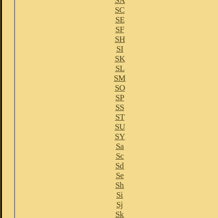
SA
SC
SE
SF
SH
SI
SK
SL
SM
SO
SP
SS
ST
SU
SY
Sa
Sc
Sd
Se
Sh
Si
Sj
Sk