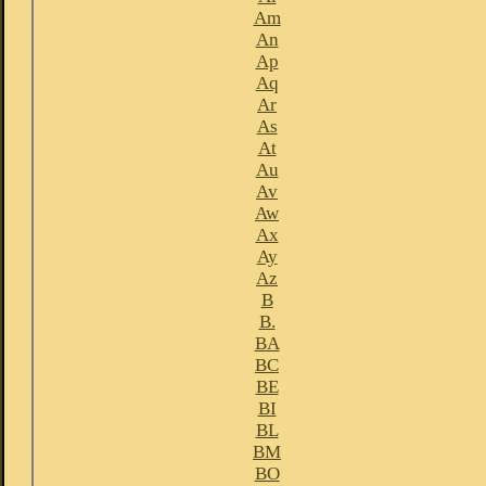
Am
An
Ap
Aq
Ar
As
At
Au
Av
Aw
Ax
Ay
Az
B
B.
BA
BC
BE
BI
BL
BM
BO