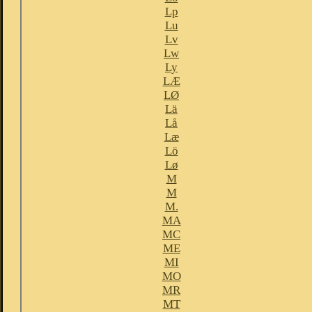
Lp
Lu
Lv
Lw
Ly
LÆ
LØ
Lä
Lå
Læ
Lö
Lø
M
M
M.
MA
MC
ME
MI
MO
MR
MT