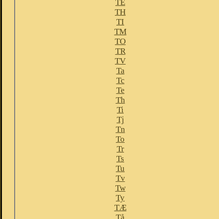
TE
TH
TI
TM
TO
TR
TV
Ta
Tc
Te
Th
Ti
Tj
Tn
To
Tr
Ts
Tu
Tv
Tw
Ty
TÆ
Tå