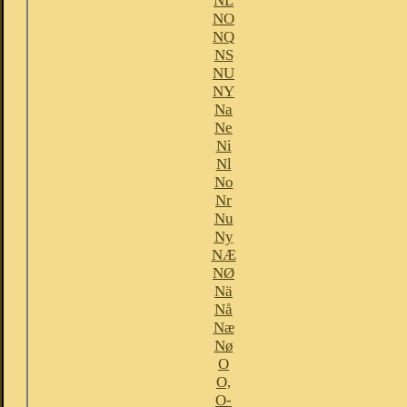
NL
NO
NQ
NS
NU
NY
Na
Ne
Ni
Nl
No
Nr
Nu
Ny
NÆ
NØ
Nä
Nå
Næ
Nø
O
O,
O-