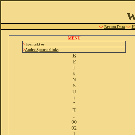
w
<>
Breum Data
<>
H
MENU
>
Kontakt os
>
Andre Sponsorlinks
B
F
I
K
N
S
U
i
''
'T
..
00
02
1