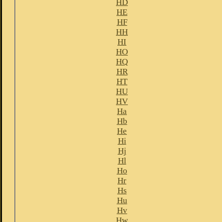
HD
HE
HF
HH
HI
HO
HQ
HR
HT
HU
HV
Ha
Hb
He
Hi
Hj
Hl
Ho
Hr
Hs
Hu
Hv
Hw