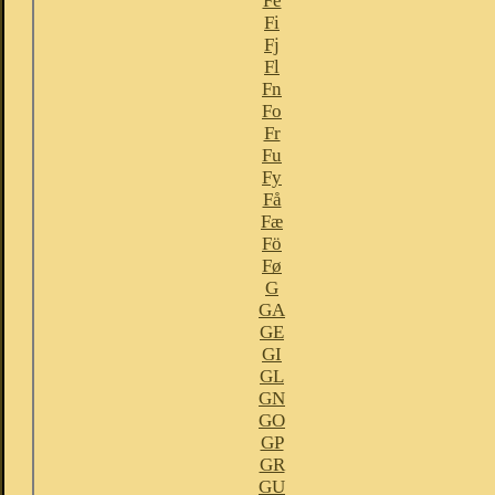
Fe
Fi
Fj
Fl
Fn
Fo
Fr
Fu
Fy
Få
Fæ
Fö
Fø
G
GA
GE
GI
GL
GN
GO
GP
GR
GU