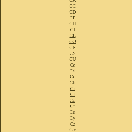
CA
CC
CD
CE
CH
CI
CL
CO
CR
CS
CU
Ca
Cd
Ce
Ch
Ci
Cl
Co
Cr
Cu
Cy
Cz
Cæ