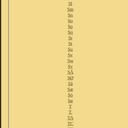
Sl
Sm
Sn
So
Sp
Sq
Sr
St
Su
Sv
Sw
Sy
SÅ
SØ
Så
Sæ
Sö
Sø
T
T.
TA
TC