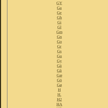
GY
Ga
Ge
Gh
Gi
Gl
Gm
Gn
Go
Gr
Gs
Gu
Gy
Gä
Gå
Gæ
Gö
Gø
H
H.
H2
HA