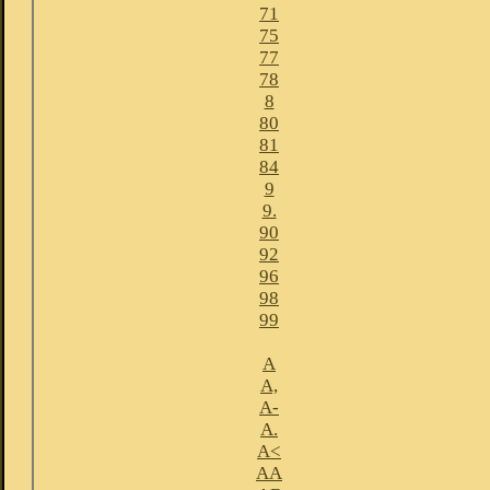
71
75
77
78
8
80
81
84
9
9.
90
92
96
98
99
A
A,
A-
A.
A<
AA