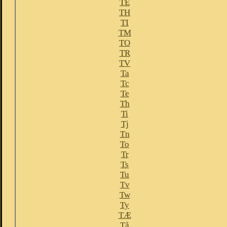
TE
TH
TI
TM
TO
TR
TV
Ta
Tc
Te
Th
Ti
Tj
Tn
To
Tr
Ts
Tu
Tv
Tw
Ty
TÆ
Tå