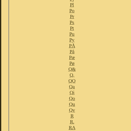
Pl
Po
Pr
Ps
Pt
Pu
Py
PÅ
På
Pæ
Pø
Q&
Q.
QO
Qa
Qi
Qo
Qu
Qv
R
R.
RA