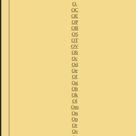
O.
OC
OE
OP
OR
OS
OT
OV
Ob
Oc
Od
Oe
Of
Og
Oh
Ok
Ol
Om
On
Op
Or
Os