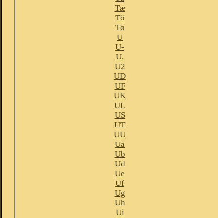
Tæ
Tö
Tø
U
U-
U.
U2
UD
UF
UK
UL
US
UT
UU
Ua
Ub
Ud
Ue
Uf
Ug
Uh
Ui