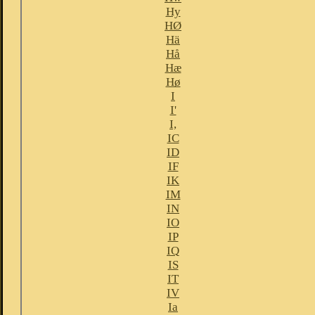
Hy
HØ
Hä
Hå
Hæ
Hø
I
I'
I,
IC
ID
IF
IK
IM
IN
IO
IP
IQ
IS
IT
IV
Ia