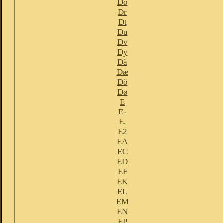
Do
Dr
Dt
Du
Dv
Dy
Då
Dæ
Dö
Dø
E
E-
E.
E2
EA
EC
ED
EF
EK
EL
EM
EN
EP