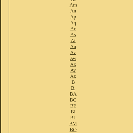
Am
An
Ap
Aq
Ar
As
At
Au
Av
Aw
Ax
Ay
Az
B
B.
BA
BC
BE
BI
BL
BM
BO