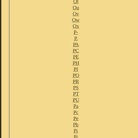
Ot
Ou
Ov
Ow
Ox
P-
P.
PA
PC
PE
PH
PI
PO
PR
PS
PT
PU
Pa
Pc
Pe
Ph
Pi
Pj