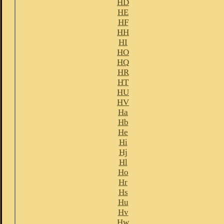
HD
HE
HF
HH
HI
HO
HQ
HR
HT
HU
HV
Ha
Hb
He
Hi
Hj
Hl
Ho
Hr
Hs
Hu
Hv
Hw