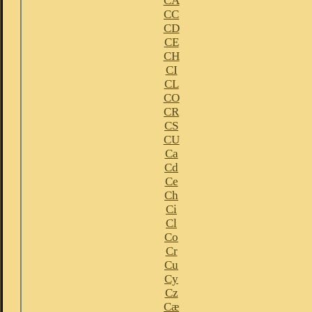
CA
CC
CD
CE
CH
CI
CL
CO
CR
CS
CU
Ca
Cd
Ce
Ch
Ci
Cl
Co
Cr
Cu
Cy
Cz
Cæ