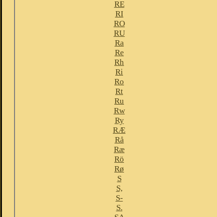
RE
RI
RO
RU
Ra
Re
Rh
Ri
Ro
Rt
Ru
Rw
Ry
RÆ
Rå
Ræ
Rö
Rø
S
S,
S-
S.