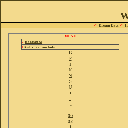
w
<>
Breum Data
<>
H
MENU
>
Kontakt os
>
Andre Sponsorlinks
B
F
I
K
N
S
U
i
''
'T
..
00
02
1