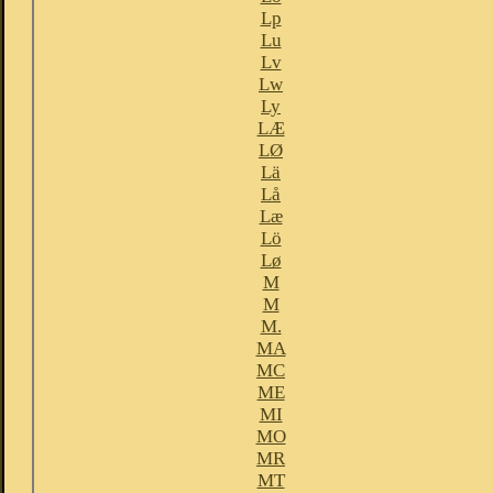
Lp
Lu
Lv
Lw
Ly
LÆ
LØ
Lä
Lå
Læ
Lö
Lø
M
M
M.
MA
MC
ME
MI
MO
MR
MT