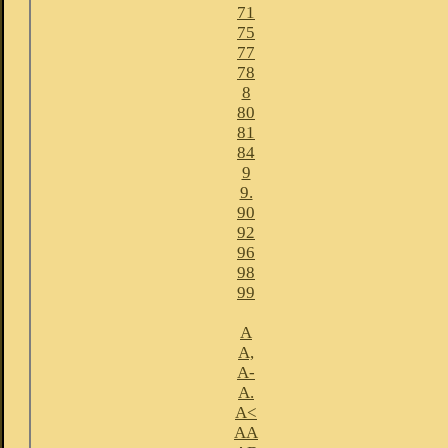
71
75
77
78
8
80
81
84
9
9.
90
92
96
98
99
A
A,
A-
A.
A<
AA