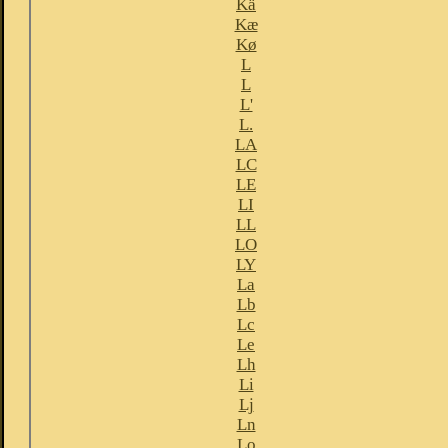
Kä
Kæ
Kø
L
L
L'
L.
LA
LC
LE
LI
LL
LO
LY
La
Lb
Lc
Le
Lh
Li
Lj
Ln
Lo