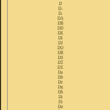
D
D-
D.
DA
DB
DD
DE
DI
DJ
DO
DR
DS
DT
DY
Da
Db
De
Dg
Dh
Di
Dj
Dn