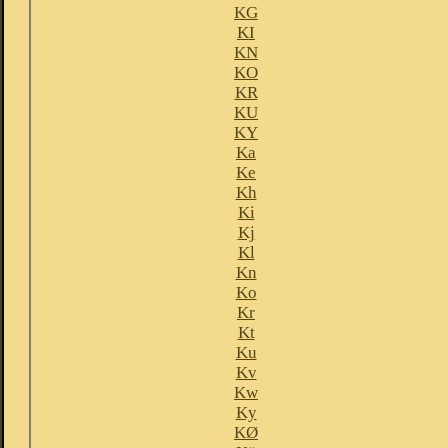
KG
KI
KN
KO
KR
KU
KY
Ka
Ke
Kh
Ki
Kj
Kl
Kn
Ko
Kr
Kt
Ku
Kv
Kw
Ky
KØ