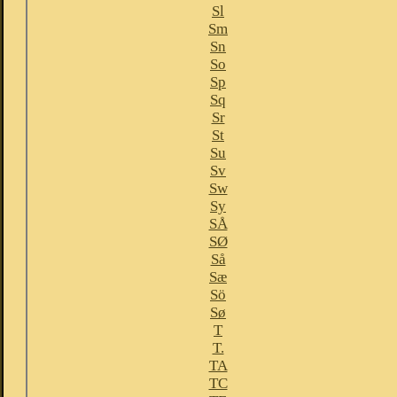
Sl
Sm
Sn
So
Sp
Sq
Sr
St
Su
Sv
Sw
Sy
SÅ
SØ
Så
Sæ
Sö
Sø
T
T.
TA
TC