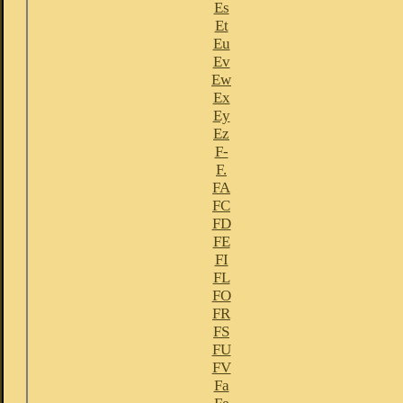
Es
Et
Eu
Ev
Ew
Ex
Ey
Ez
F-
F.
FA
FC
FD
FE
FI
FL
FO
FR
FS
FU
FV
Fa