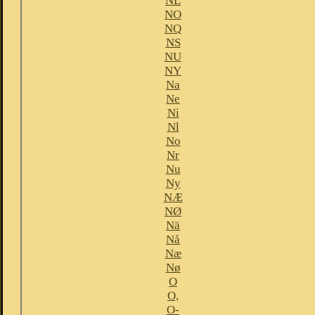
NL
NO
NQ
NS
NU
NY
Na
Ne
Ni
Nl
No
Nr
Nu
Ny
NÆ
NØ
Nä
Nå
Næ
Nø
O
O,
O-