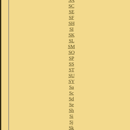
SA
SC
SE
SF
SH
SI
SK
SL
SM
SO
SP
SS
ST
SU
SY
Sa
Sc
Sd
Se
Sh
Si
Sj
Sk