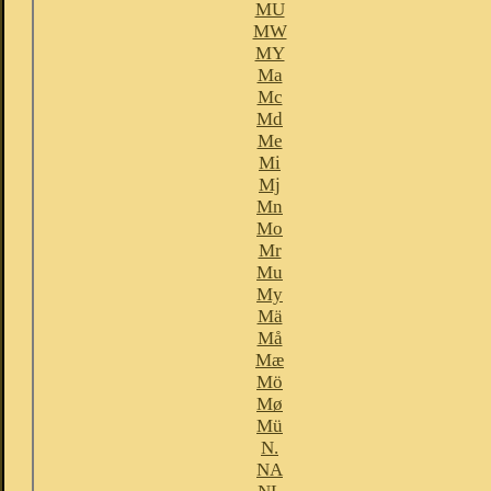
MU
MW
MY
Ma
Mc
Md
Me
Mi
Mj
Mn
Mo
Mr
Mu
My
Mä
Må
Mæ
Mö
Mø
Mü
N.
NA