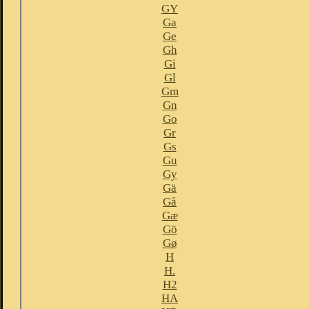
GY
Ga
Ge
Gh
Gi
Gl
Gm
Gn
Go
Gr
Gs
Gu
Gy
Gä
Gå
Gæ
Gö
Gø
H
H.
H2
HA