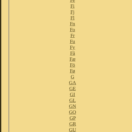
Fe
Fi
Fj
Fl
Fn
Fo
Fr
Fu
Fy
Få
Fæ
Fö
Fø
G
GA
GE
GI
GL
GN
GO
GP
GR
GU