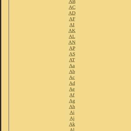
AB
AC
AD
AF
AI
AK
AL
AN
AP
AS
AT
Aa
Ab
Ac
Ad
Ae
Af
Ag
Ah
Ai
Aj
Ak
Al