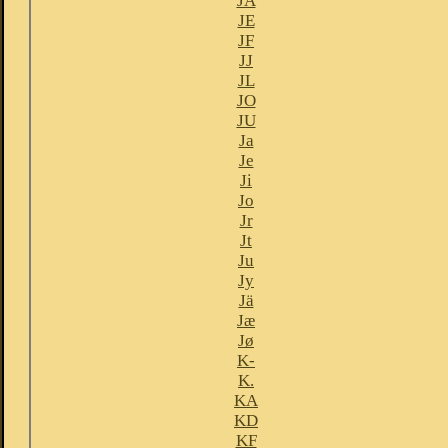
JA
JE
JF
JJ
JL
JO
JU
Ja
Je
Ji
Jo
Jr
Jt
Ju
Jy
Jä
Jæ
Jø
K-
K.
KA
KD
KF