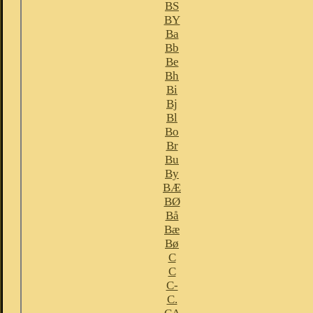
BS
BY
Ba
Bb
Be
Bh
Bi
Bj
Bl
Bo
Br
Bu
By
BÆ
BØ
Bå
Bæ
Bø
C
C
C-
C.