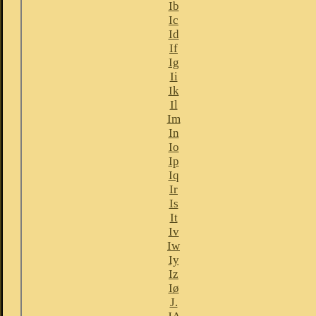
Ib
Ic
Id
If
Ig
Ii
Ik
Il
Im
In
Io
Ip
Iq
Ir
Is
It
Iv
Iw
Iy
Iz
Iø
J.