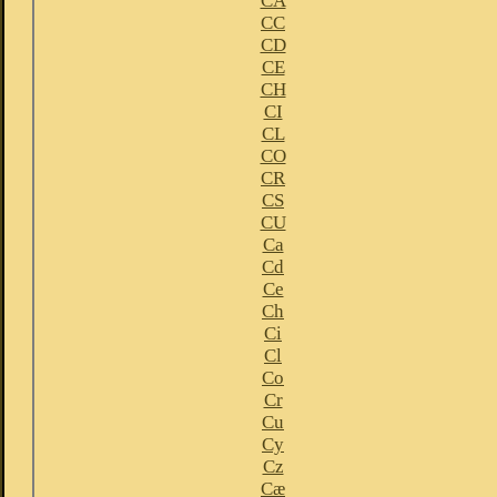
CA
CC
CD
CE
CH
CI
CL
CO
CR
CS
CU
Ca
Cd
Ce
Ch
Ci
Cl
Co
Cr
Cu
Cy
Cz
Cæ