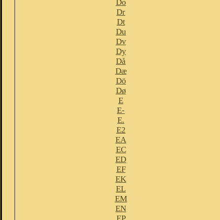
Do
Dr
Dt
Du
Dv
Dy
Då
Dæ
Dö
Dø
E
E-
E.
E2
EA
EC
ED
EF
EK
EL
EM
EN
EP