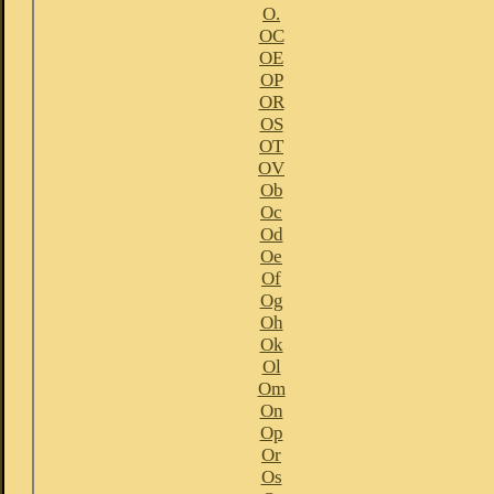
O.
OC
OE
OP
OR
OS
OT
OV
Ob
Oc
Od
Oe
Of
Og
Oh
Ok
Ol
Om
On
Op
Or
Os