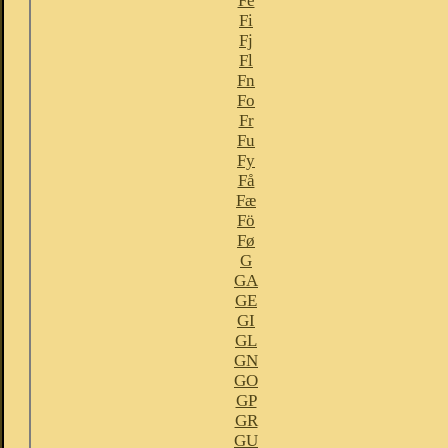
Fe
Fi
Fj
Fl
Fn
Fo
Fr
Fu
Fy
Få
Fæ
Fö
Fø
G
GA
GE
GI
GL
GN
GO
GP
GR
GU