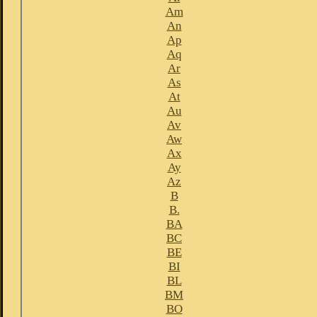
Am
An
Ap
Aq
Ar
As
At
Au
Av
Aw
Ax
Ay
Az
B
B.
BA
BC
BE
BI
BL
BM
BO