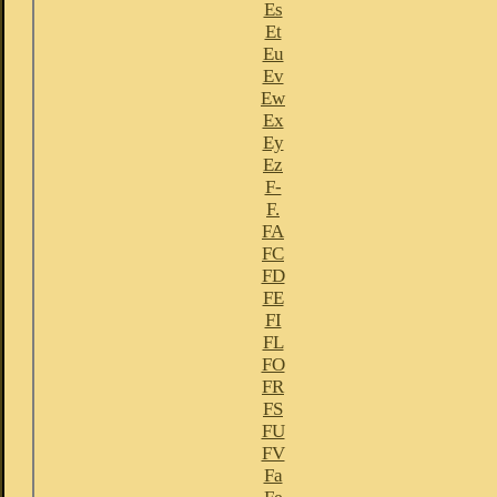
Es
Et
Eu
Ev
Ew
Ex
Ey
Ez
F-
F.
FA
FC
FD
FE
FI
FL
FO
FR
FS
FU
FV
Fa