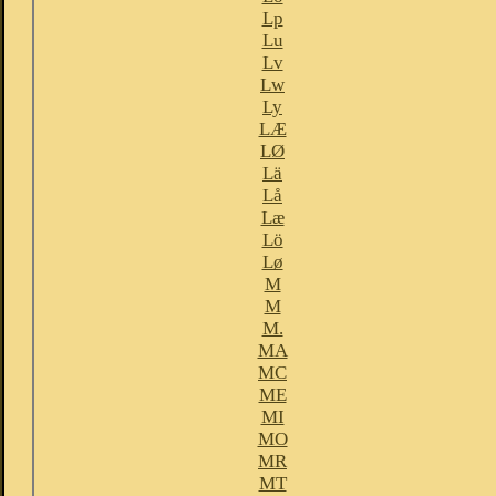
Lp
Lu
Lv
Lw
Ly
LÆ
LØ
Lä
Lå
Læ
Lö
Lø
M
M
M.
MA
MC
ME
MI
MO
MR
MT