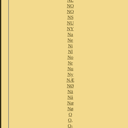
NL
NO
NQ
NS
NU
NY
Na
Ne
Ni
Nl
No
Nr
Nu
Ny
NÆ
NØ
Nä
Nå
Næ
Nø
O
O,
O-