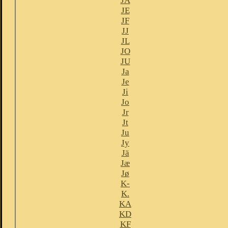
JA
JE
JF
JJ
JL
JO
JU
Ja
Je
Ji
Jo
Jr
Jt
Ju
Jy
Jä
Jæ
Jø
K-
K.
KA
KD
KF