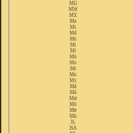
MU
MW
MY
Ma
Mc
Md
Me
Mi
Mj
Mn
Mo
Mr
Mu
My
Mä
Må
Mæ
Mö
Mø
Mü
N.
NA