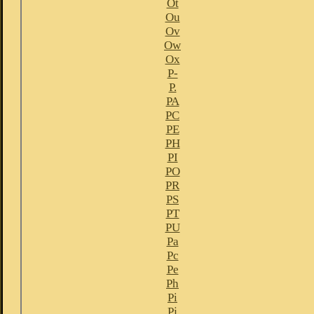
Ot
Ou
Ov
Ow
Ox
P-
P.
PA
PC
PE
PH
PI
PO
PR
PS
PT
PU
Pa
Pc
Pe
Ph
Pi
Pj