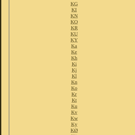
KG
KI
KN
KO
KR
KU
KY
Ka
Ke
Kh
Ki
Kj
Kl
Kn
Ko
Kr
Kt
Ku
Kv
Kw
Ky
KØ