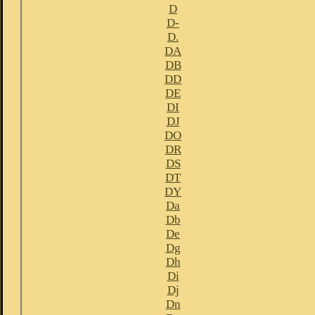
D
D-
D.
DA
DB
DD
DE
DI
DJ
DO
DR
DS
DT
DY
Da
Db
De
Dg
Dh
Di
Dj
Dn