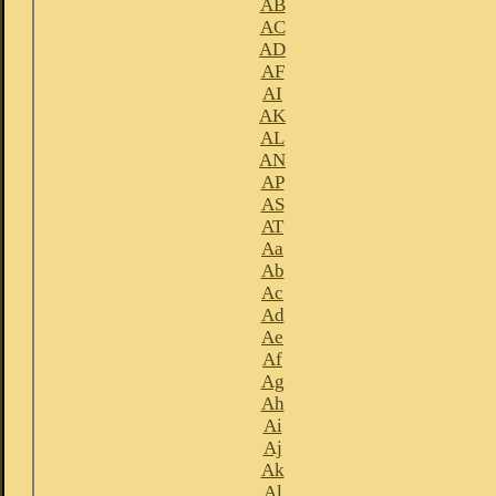
AB
AC
AD
AF
AI
AK
AL
AN
AP
AS
AT
Aa
Ab
Ac
Ad
Ae
Af
Ag
Ah
Ai
Aj
Ak
Al