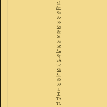
Sl
Sm
Sn
So
Sp
Sq
Sr
St
Su
Sv
Sw
Sy
SÅ
SØ
Så
Sæ
Sö
Sø
T
T.
TA
TC