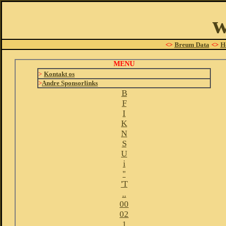
w
<>
Breum Data
<>
H
MENU
>
Kontakt os
>
Andre Sponsorlinks
B
F
I
K
N
S
U
i
''
'T
..
00
02
1