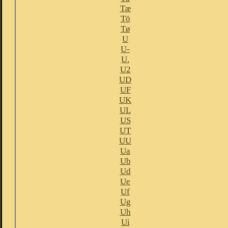
Tæ
Tö
Tø
U
U-
U.
U2
UD
UF
UK
UL
US
UT
UU
Ua
Ub
Ud
Ue
Uf
Ug
Uh
Ui