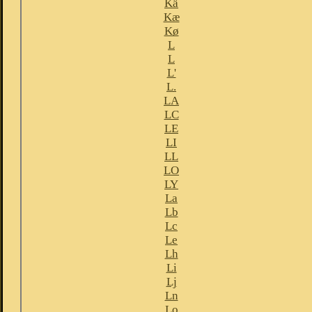
Kä
Kæ
Kø
L
L
L'
L.
LA
LC
LE
LI
LL
LO
LY
La
Lb
Lc
Le
Lh
Li
Lj
Ln
Lo