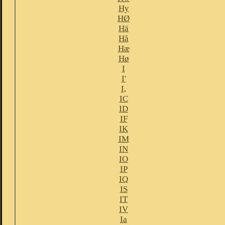
Hy
HØ
Hä
Hå
Hæ
Hø
I
I'
I,
IC
ID
IF
IK
IM
IN
IO
IP
IQ
IS
IT
IV
Ia