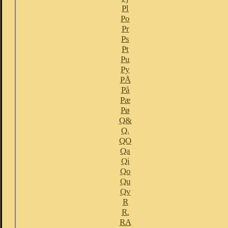
Pl
Po
Pr
Ps
Pt
Pu
Py
PÅ
På
Pæ
Pø
Q&
Q.
QO
Qa
Qi
Qo
Qu
Qv
R
R.
RA