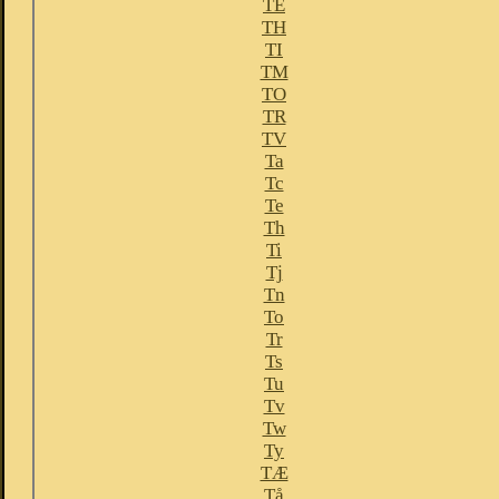
TE
TH
TI
TM
TO
TR
TV
Ta
Tc
Te
Th
Ti
Tj
Tn
To
Tr
Ts
Tu
Tv
Tw
Ty
TÆ
Tå