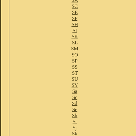
SA
SC
SE
SF
SH
SI
SK
SL
SM
SO
SP
SS
ST
SU
SY
Sa
Sc
Sd
Se
Sh
Si
Sj
Sk