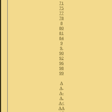
71
75
77
78
8
80
81
84
9
9.
90
92
96
98
99
A
A,
A-
A.
A<
AA