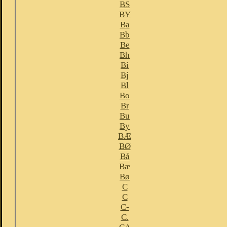
BS
BY
Ba
Bb
Be
Bh
Bi
Bj
Bl
Bo
Br
Bu
By
BÆ
BØ
Bå
Bæ
Bø
C
C
C-
C.