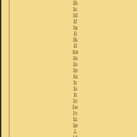
Ib
Ic
Id
If
Ig
Ii
Ik
Il
Im
In
Io
Ip
Iq
Ir
Is
It
Iv
Iw
Iy
Iz
Iø
J.