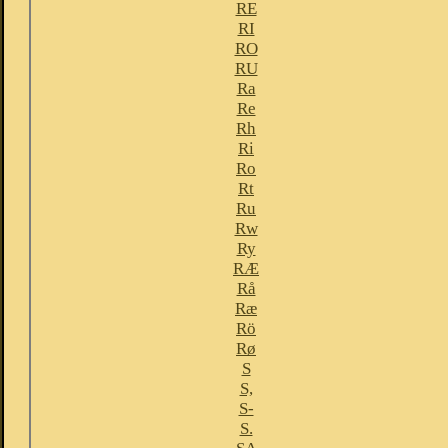
RE
RI
RO
RU
Ra
Re
Rh
Ri
Ro
Rt
Ru
Rw
Ry
RÆ
Rå
Ræ
Rö
Rø
S
S,
S-
S.