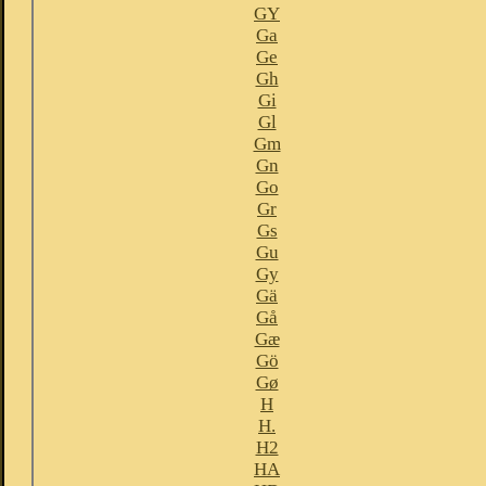
GY
Ga
Ge
Gh
Gi
Gl
Gm
Gn
Go
Gr
Gs
Gu
Gy
Gä
Gå
Gæ
Gö
Gø
H
H.
H2
HA