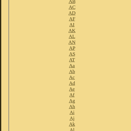
AB
AC
AD
AF
AI
AK
AL
AN
AP
AS
AT
Aa
Ab
Ac
Ad
Ae
Af
Ag
Ah
Ai
Aj
Ak
Al