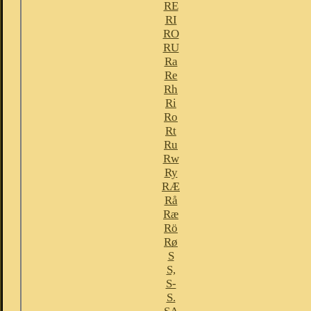
RE
RI
RO
RU
Ra
Re
Rh
Ri
Ro
Rt
Ru
Rw
Ry
RÆ
Rå
Ræ
Rö
Rø
S
S,
S-
S.