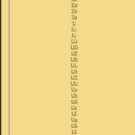
Tæ
Tö
Tø
U
U-
U.
U2
UD
UF
UK
UL
US
UT
UU
Ua
Ub
Ud
Ue
Uf
Ug
Uh
Ui