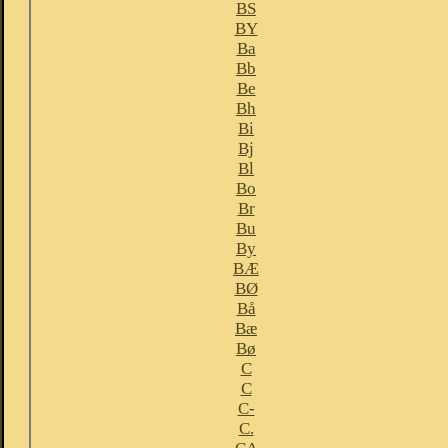
BS
BY
Ba
Bb
Be
Bh
Bi
Bj
Bl
Bo
Br
Bu
By
BÆ
BØ
Bå
Bæ
Bø
C
C
C-
C.