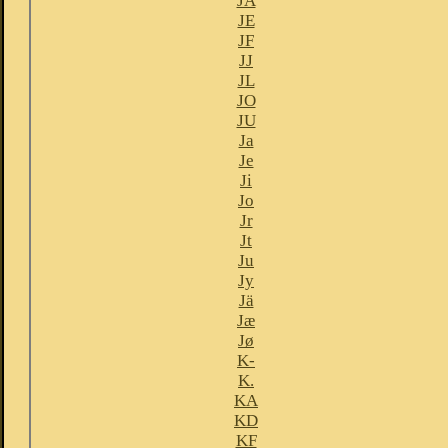
JA
JE
JF
JJ
JL
JO
JU
Ja
Je
Ji
Jo
Jr
Jt
Ju
Jy
Jä
Jæ
Jø
K-
K.
KA
KD
KF