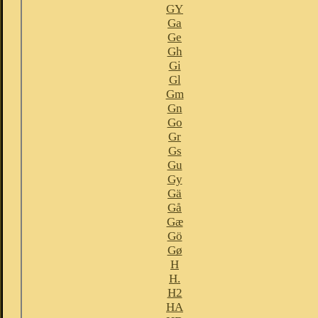
GY
Ga
Ge
Gh
Gi
Gl
Gm
Gn
Go
Gr
Gs
Gu
Gy
Gä
Gå
Gæ
Gö
Gø
H
H.
H2
HA