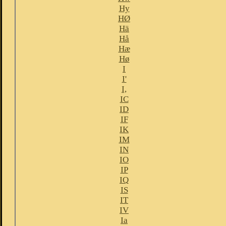
Hy
HØ
Hä
Hå
Hæ
Hø
I
I'
I,
IC
ID
IF
IK
IM
IN
IO
IP
IQ
IS
IT
IV
Ia