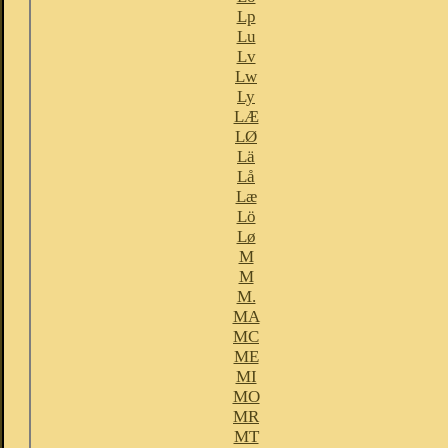
Lp
Lu
Lv
Lw
Ly
LÆ
LØ
Lä
Lå
Læ
Lö
Lø
M
M
M.
MA
MC
ME
MI
MO
MR
MT