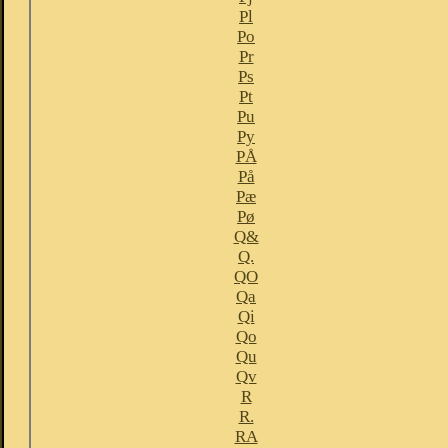
Pl
Po
Pr
Ps
Pt
Pu
Py
PÅ
På
Pæ
Pø
Q&
Q.
QO
Qa
Qi
Qo
Qu
Qv
R
R.
RA