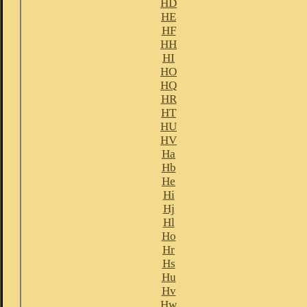
HD
HE
HF
HH
HI
HO
HQ
HR
HT
HU
HV
Ha
Hb
He
Hi
Hj
Hl
Ho
Hr
Hs
Hu
Hv
Hw