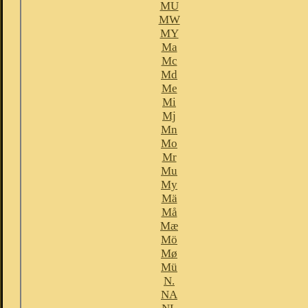
MU
MW
MY
Ma
Mc
Md
Me
Mi
Mj
Mn
Mo
Mr
Mu
My
Mä
Må
Mæ
Mö
Mø
Mü
N.
NA