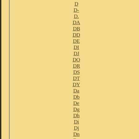
D
D-
D.
DA
DB
DD
DE
DI
DJ
DO
DR
DS
DT
DY
Da
Db
De
Dg
Dh
Di
Dj
Dn