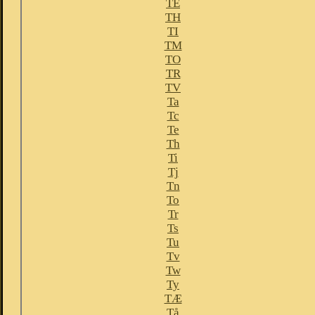
TE
TH
TI
TM
TO
TR
TV
Ta
Tc
Te
Th
Ti
Tj
Tn
To
Tr
Ts
Tu
Tv
Tw
Ty
TÆ
Tå