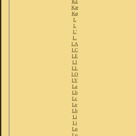
Kä
Kæ
Kø
L
L
L'
L.
LA
LC
LE
LI
LL
LO
LY
La
Lb
Lc
Le
Lh
Li
Lj
Ln
Lo