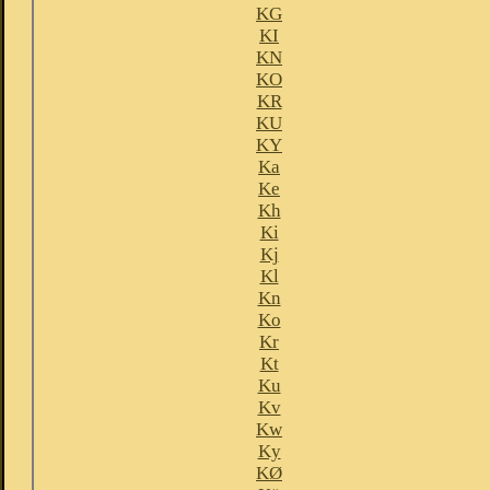
KG
KI
KN
KO
KR
KU
KY
Ka
Ke
Kh
Ki
Kj
Kl
Kn
Ko
Kr
Kt
Ku
Kv
Kw
Ky
KØ