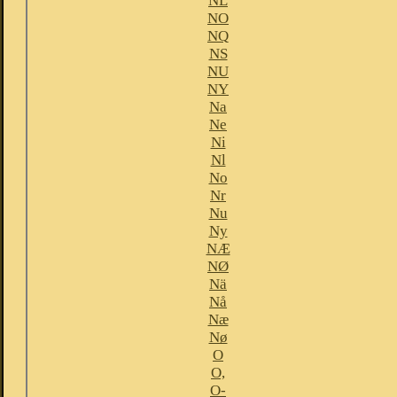
NL
NO
NQ
NS
NU
NY
Na
Ne
Ni
Nl
No
Nr
Nu
Ny
NÆ
NØ
Nä
Nå
Næ
Nø
O
O,
O-