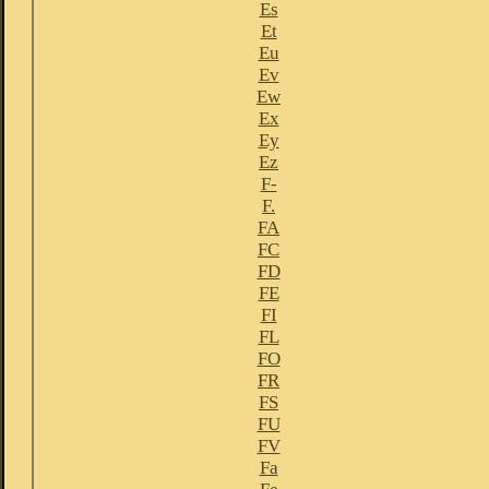
Es
Et
Eu
Ev
Ew
Ex
Ey
Ez
F-
F.
FA
FC
FD
FE
FI
FL
FO
FR
FS
FU
FV
Fa