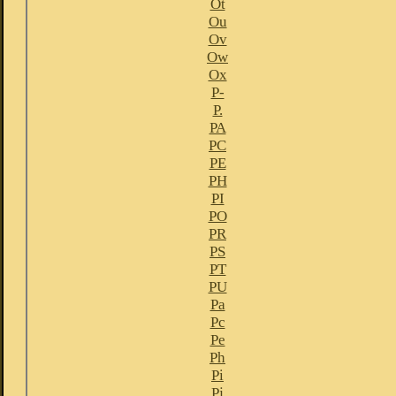
Ot
Ou
Ov
Ow
Ox
P-
P.
PA
PC
PE
PH
PI
PO
PR
PS
PT
PU
Pa
Pc
Pe
Ph
Pi
Pj