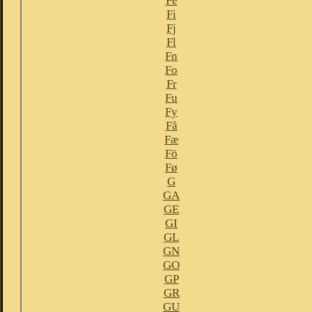
Fe
Fi
Fj
Fl
Fn
Fo
Fr
Fu
Fy
Få
Fæ
Fö
Fø
G
GA
GE
GI
GL
GN
GO
GP
GR
GU