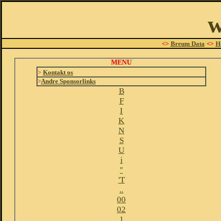
w
<>
Breum Data
<>
H
MENU
>
Kontakt os
>
Andre Sponsorlinks
B
F
I
K
N
S
U
i
''
'T
..
00
02
1