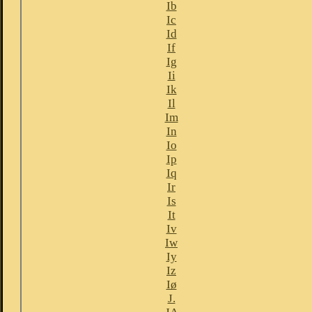
Ib
Ic
Id
If
Ig
Ii
Ik
Il
Im
In
Io
Ip
Iq
Ir
Is
It
Iv
Iw
Iy
Iz
Iø
J.