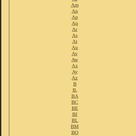
Am
An
Ap
Aq
Ar
As
At
Au
Av
Aw
Ax
Ay
Az
B
B.
BA
BC
BE
BI
BL
BM
BO