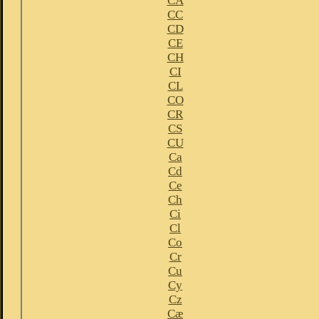
CA
CC
CD
CE
CH
CI
CL
CO
CR
CS
CU
Ca
Cd
Ce
Ch
Ci
Cl
Co
Cr
Cu
Cy
Cz
Cæ