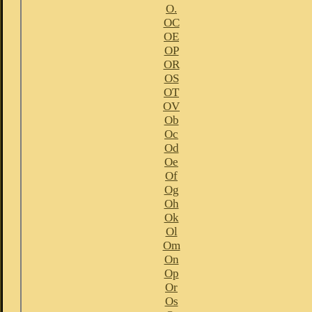
O.
OC
OE
OP
OR
OS
OT
OV
Ob
Oc
Od
Oe
Of
Og
Oh
Ok
Ol
Om
On
Op
Or
Os