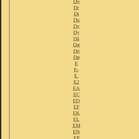
Do
Dr
Dt
Du
Dv
Dy
Då
Dæ
Dö
Dø
E
E-
E.
E2
EA
EC
ED
EF
EK
EL
EM
EN
EP