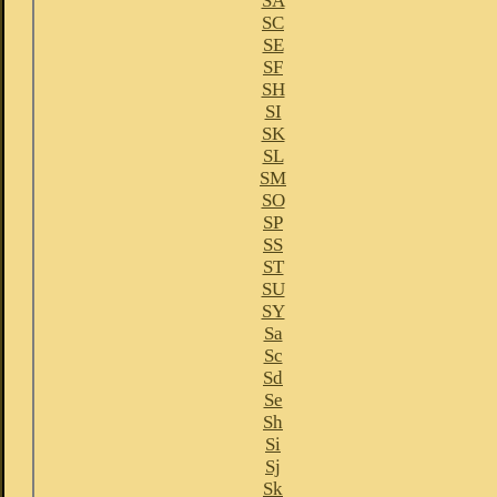
SA
SC
SE
SF
SH
SI
SK
SL
SM
SO
SP
SS
ST
SU
SY
Sa
Sc
Sd
Se
Sh
Si
Sj
Sk