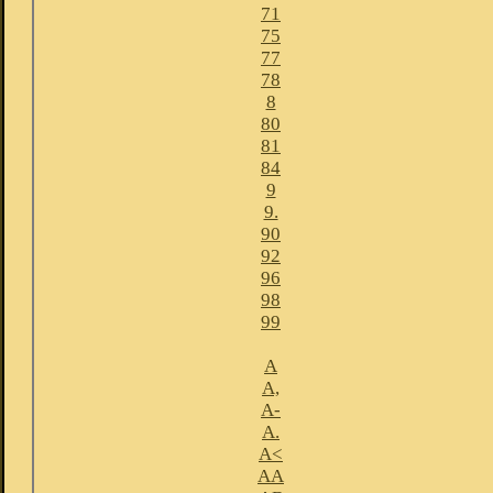
71
75
77
78
8
80
81
84
9
9.
90
92
96
98
99
A
A,
A-
A.
A<
AA