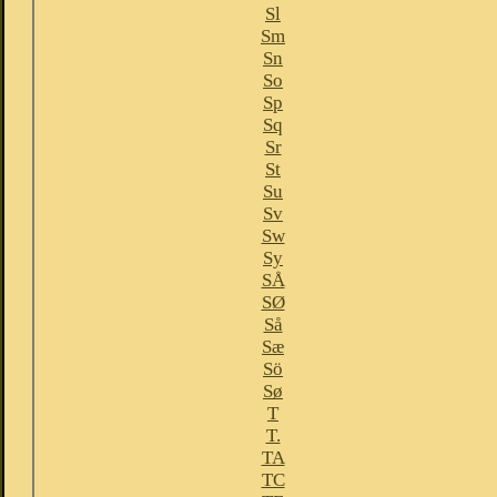
Sl
Sm
Sn
So
Sp
Sq
Sr
St
Su
Sv
Sw
Sy
SÅ
SØ
Så
Sæ
Sö
Sø
T
T.
TA
TC