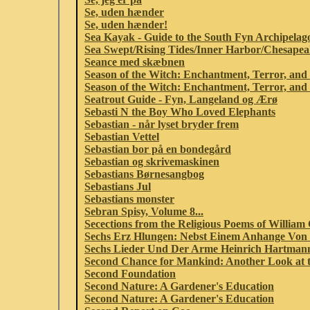
Se, uden hænder
Se, uden hænder!
Sea Kayak - Guide to the South Fyn Archipelag
Sea Swept/Rising Tides/Inner Harbor/Chesapea
Seance med skæbnen
Season of the Witch: Enchantment, Terror, and 
Season of the Witch: Enchantment, Terror, and 
Seatrout Guide - Fyn, Langeland og Ærø
Sebasti N the Boy Who Loved Elephants
Sebastian - når lyset bryder frem
Sebastian Vettel
Sebastian bor på en bondegård
Sebastian og skrivemaskinen
Sebastians Børnesangbog
Sebastians Jul
Sebastians monster
Sebran Spisy, Volume 8...
Secections from the Religious Poems of William C.
Sechs Erz Hlungen: Nebst Einem Anhange Von G
Sechs Lieder Und Der Arme Heinrich Hartmann
Second Chance for Mankind: Another Look at 
Second Foundation
Second Nature: A Gardener's Education
Second Nature: A Gardener's Education