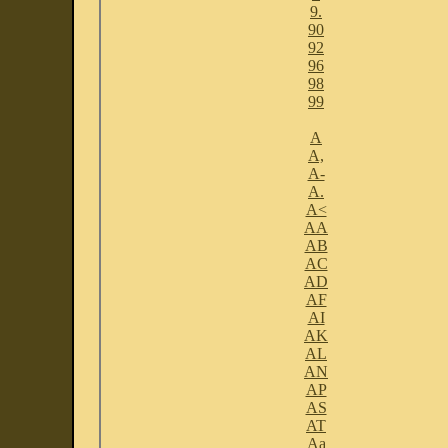
9.
90
92
96
98
99
A
A,
A-
A.
A<
AA
AB
AC
AD
AF
AI
AK
AL
AN
AP
AS
AT
Aa