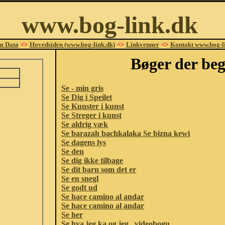
www.bog-link.dk
m Data
<>
Hovedsiden (www.bog-link.dk)
<>
Linkvenner
<>
Kontakt www.bog-l
Bøger der beg
Se - min gris
Se Dig i Speilet
Se Kunster i kunst
Se Streger i kunst
Se aldrig væk
Se barazah bachkalaka Se bizna kewi
Se dagens lys
Se den
Se dig ikke tilbage
Se dit barn som det er
Se en snegl
Se godt ud
Se hace camino al andar
Se hace camino al andar
Se her
Se hva jeg ka og jeg.. videobogu