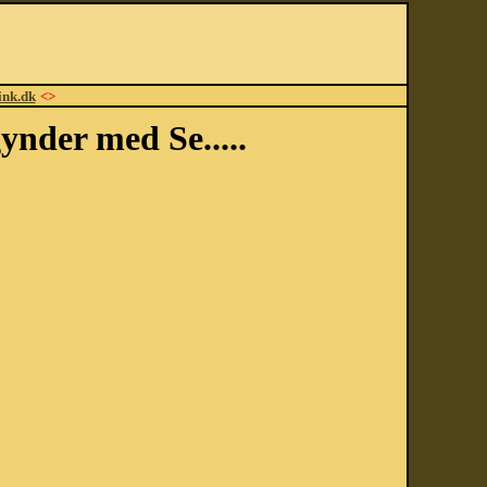
ink.dk
<>
ynder med Se.....