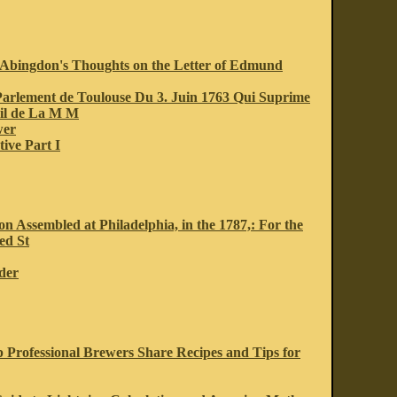
 Abingdon's Thoughts on the Letter of Edmund
arlement de Toulouse Du 3. Juin 1763 Qui Suprime
ril de La M M
wer
tive Part I
n Assembled at Philadelphia, in the 1787,: For the
ed St
der
 Professional Brewers Share Recipes and Tips for