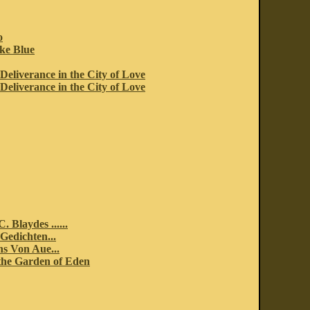
o
ke Blue
Deliverance in the City of Love
Deliverance in the City of Love
 Blaydes ......
edichten...
s Von Aue...
the Garden of Eden