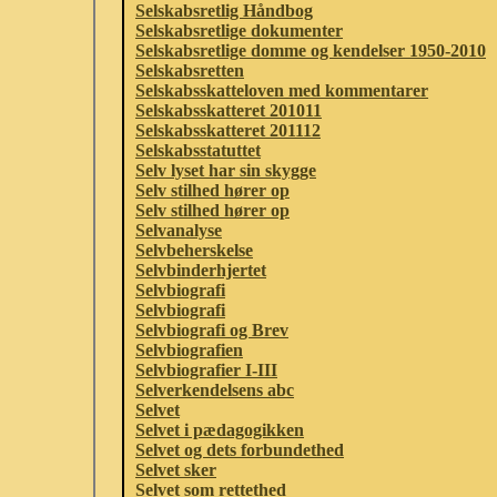
Selskabsretlig Håndbog
Selskabsretlige dokumenter
Selskabsretlige domme og kendelser 1950-2010
Selskabsretten
Selskabsskatteloven med kommentarer
Selskabsskatteret 201011
Selskabsskatteret 201112
Selskabsstatuttet
Selv lyset har sin skygge
Selv stilhed hører op
Selv stilhed hører op
Selvanalyse
Selvbeherskelse
Selvbinderhjertet
Selvbiografi
Selvbiografi
Selvbiografi og Brev
Selvbiografien
Selvbiografier I-III
Selverkendelsens abc
Selvet
Selvet i pædagogikken
Selvet og dets forbundethed
Selvet sker
Selvet som rettethed