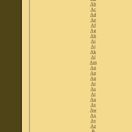
Ab
Ac
Ad
Ae
Af
Ag
Ah
Ai
Aj
Ak
Al
Am
An
Ap
Aq
Ar
As
At
Au
Av
Aw
Ax
Ay
Az
B