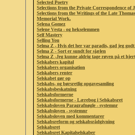
Selected Poetry
Selections from the Private Correspondence of
Selections from the Writings of the Late Thoma
Memorial Work.
Selena Gomez
Selene Vesta - og hekselemmen
Self Mastery
Selling You
Selma Z - Hvis det her var paradis, gad jeg godt
Selma Z - Sort er sundt for sjælen
Selma Z -Jeg kunne aldrig tage røven på et hjer
Selskabers kapital
Selskabers organisation
Selskabers renter
Selskabet gør op
Selskabs- og børsretlig opgavesamling
Selskabsbeskatning
Selskabsformerne
Selskabsformerne - Lærebog i Selskabsret
Selskabsloven Paragrafnøgle - systemnr
Selskabsloven - systemnr
Selskabsloven med kommentarer
Selskabsreform og selskabsrådgivning
Selskabsret
Selskabsret Kapitalselskaber