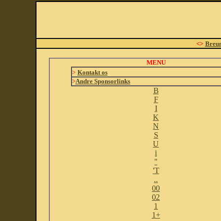
<>
Breu
MENU
>
Kontakt os
>
Andre Sponsorlinks
B
F
I
K
N
S
U
i
''
'T
..
00
02
1
1+