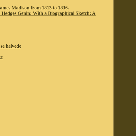
 James Madison from 1813 to 1836.
s Hedges Genin: With a Biographical Sketch: A
 se helvede
te