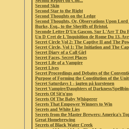
Second Report on Coo...
Second Skin
Second Star to the Right
Second Thoughts on the Ledge
Second Thoughts, Or, Observations Upon Lord
Burke, Esq., to the Sheriffs of Bristol.
Seconde Lettre D'Un Gascon. Sur L'Arr T Du P
Un D Cret de L'Inquisition de Rome Du 13. Av
Secret Circle Vol 2: The Captive II and The Po
Secret Circle, Vol 1: The Initiation and The Cap
Secret Diary of a Call Girl
Secret Faces, Secret Places
Secret Life of a Vampire
Secret Lives
Secret Proceedings and Debates of the Conventio
Purpose of Forming the Constitution of the Unit
Secret Saturdays 1 - jagten på kurstenen
Secret Vampire/Daughters of Darkness/Spellbin
Secrets Of Sit'n'gos
Secrets Of The Baby Whisperer
Secrets That Empower Winners to Win
Secrets and White Lies
Secrets from the Master Brewers: America's Top
Great Homebrewing
Secrets of Black Water Creek