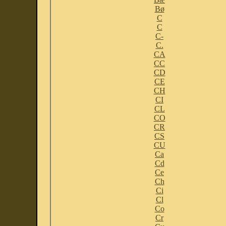
Bø
C
C
C-
C.
CA
CC
CD
CE
CH
CI
CL
CO
CR
CS
CU
Ca
Cd
Ce
Ch
Ci
Cl
Co
Cr