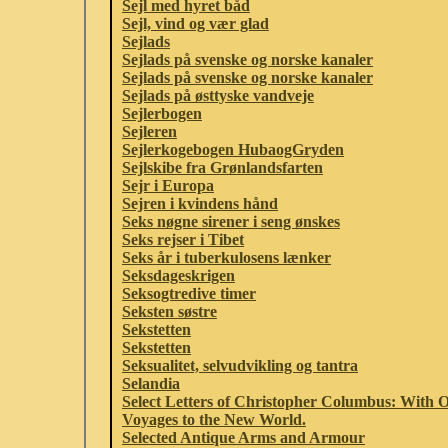
Sejl med hyret båd
Sejl, vind og vær glad
Sejlads
Sejlads på svenske og norske kanaler
Sejlads på svenske og norske kanaler
Sejlads på østtyske vandveje
Sejlerbogen
Sejleren
Sejlerkogebogen HubaogGryden
Sejlskibe fra Grønlandsfarten
Sejr i Europa
Sejren i kvindens hånd
Seks nøgne sirener i seng ønskes
Seks rejser i Tibet
Seks år i tuberkulosens lænker
Seksdageskrigen
Seksogtredive timer
Seksten søstre
Sekstetten
Sekstetten
Seksualitet, selvudvikling og tantra
Selandia
Select Letters of Christopher Columbus: With 
Voyages to the New World.
Selected Antique Arms and Armour