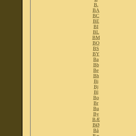
B.
BA
BC
BE
BI
BL
BM
BO
BS
BY
Ba
Bb
Be
Bh
Bi
Bj
Bl
Bo
Br
Bu
By
BÆ
BØ
Bå
Bæ