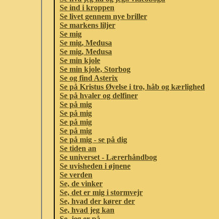
Se ind i kroppen
Se livet gennem nye briller
Se markens liljer
Se mig
Se mig, Medusa
Se mig, Medusa
Se min kjole
Se min kjole, Storbog
Se og find Asterix
Se på Kristus Øvelse i tro, håb og kærlighed
Se på hvaler og delfiner
Se på mig
Se på mig
Se på mig
Se på mig
Se på mig - se på dig
Se tiden an
Se universet - Lærerhåndbog
Se uvisheden i øjnene
Se verden
Se, de vinker
Se, det er mig i stormvejr
Se, hvad der kører der
Se, hvad jeg kan
Se, jeg er på