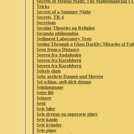
Secrets of Mental Math: The Mathemagician's 
Tricks
Secrets of a Summer Night
Secrets, TR 4
Secretum
Secular Theories on Religion
Secunda philosophia
Sediment Laboratory Tests
Seeing Through a Glass Darkly: Miracles of Fai
Seen from a Distance
Seeren fra Andalusien
Seeren fra Karolsberg
Seeren fra Karolsberg
Seferis digte
Sehr geehrte Damen und Herren
Sei schlau, stell dich dumm
Seinlanguage
Seize life
Seizure
Sejd
Seje biler
Seje drenge og superseje piger
Seje kanin
Seje kvinder
Seje piger